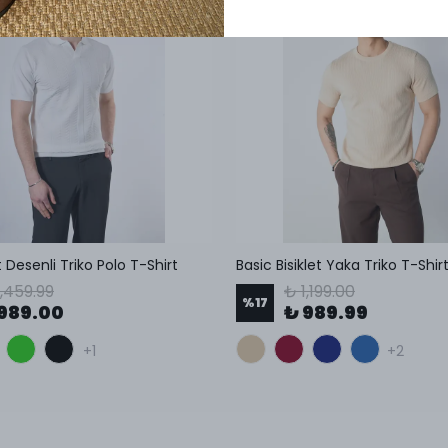
t Desenli Triko Polo T-Shirt
Basic Bisiklet Yaka Triko T-Shir
1,459.99
₺ 1,199.00
%
17
989.00
₺ 989.99
+1
+2