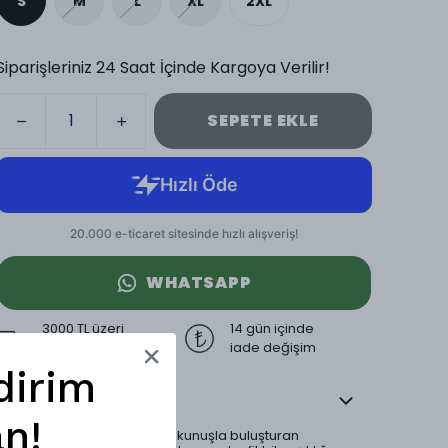
S
M
L
XL
2XL
Siparişleriniz 24 Saat İçinde Kargoya Verilir!
SEPETE EKLE
WHATSAPP
3000 TL üzeri
14 gün içinde
ücretsiz kargo
iade değişim
dirim
Ürün Açıklaması
n!
Klasik tarzı modern bir dokunuşla buluşturan