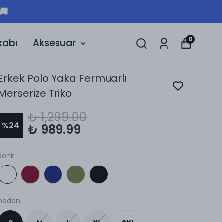
🚚
0
kabı
Aksesuar
Erkek Polo Yaka Fermuarlı
Merserize Triko
₺ 1,299.00
%
24
₺ 989.99
Renk
beden