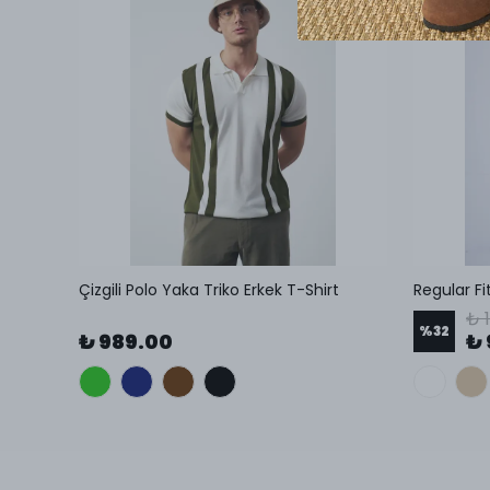
t
Çizgili Polo Yaka Triko Erkek T-Shirt
Regular Fi
₺ 
%
32
₺ 989.00
₺ 