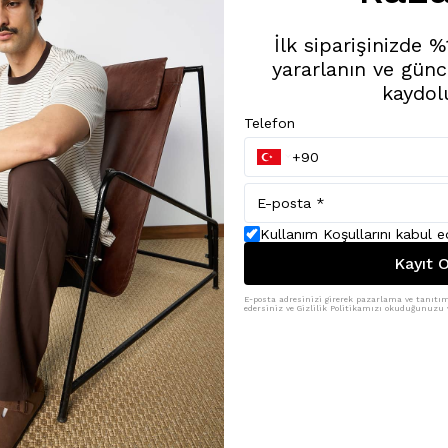
İlk siparişinizde 
yararlanın ve günc
kaydol
Telefon
Kullanım Koşullarını kabul 
Kayıt O
E-posta adresinizi girerek pazarlama ve tanıtım 
edersiniz ve Gizlilik Politikamızı okuduğunuzu v