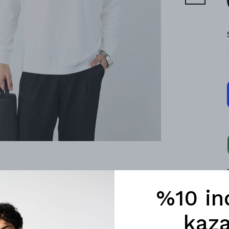
%10 in
kaza