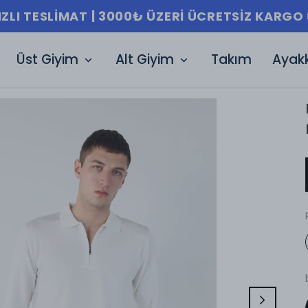
IZLI TESLIMAT | 3000₺ ÜZERI ÜCRETSIZ KARGO 
Üst Giyim
Alt Giyim
Takım
Ayak