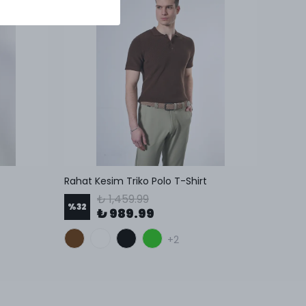
t
Rahat Kesim Triko Polo T-Shirt
Kendind
₺ 1,459.99
%
32
%
38
₺ 989.99
+2