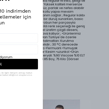
merserize kumaş polo yaka regular fit triko, şıklığı ve
konforu aynı anda sunar.; Yüksek kaliteli merserize
kumaşı sayesinde pürüzsüz, parlak ve nefes alabilir
%10 indirimden
bir dokuya sahiptir.; Uzun kollu yapısı mevsim
geçişlerinde ideal bir kullanım sağlar.; Regular kalıbı
ellemeler için
vücuda oturmadan rahat bir duruş sunarken, basic
un
tasarımı sayesinde gardırobun her parçasıyla
kolayca kombinlenir.; 5 farklı renk seçeneği ile geniş
kombin imkanı sunar.; Özel üretim çizgili deseni,
günlük stiline enerjik bir hava katıyor.; •Ürünlerimiz
Mesfeno markası tarafından Türkiye'de özenle
üretilmiştir.; •Ürün yıkama talimatları: Kurutma
makinesi tercih edilmemelidir.; 30 °C derecede
yıkayabilirsiniz.; •Polo Yaka •Fermuarlı •Yumuşak
Merserize Kumaş •Regular Kesim •uzunkol •Ürün
Kodu: msfn-412 •Ürün Materyali: %90 Viscose %10 ELT
ediyorum
•Modelin Beden Ölçüleri: 1.85 Boy, 75 Kilo (Görsel
ürün: M Beden)
l
ile ilgili iletişim almayı kabul
e kabul ettiğinizi onaylarsınız.