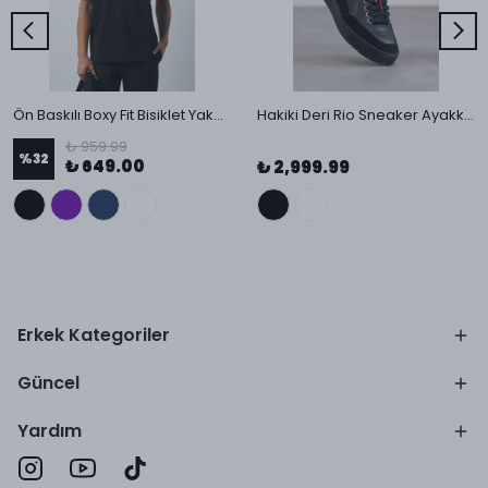
Ön Baskılı Boxy Fit Bisiklet Yaka T-Shirt
Hakiki Deri Rio Sneaker Ayakkabı
₺ 959.99
%
32
₺ 649.00
₺ 2,999.99
Erkek Kategoriler
Güncel
Yardım