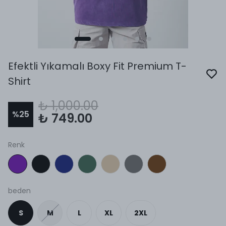
Efektli Yıkamalı Boxy Fit Premium T-
Shirt
₺ 1,000.00
%
25
₺ 749.00
Renk
beden
S
M
L
XL
2XL