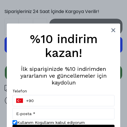
Siparişleriniz 24 Saat İçinde Kargoya Verilir!
SEPETE EKLE
%10 indirim
kazan!
İlk siparişinizde %10 indirimden
WHATSAPP
yararlanın ve güncellemeler için
kaydolun
3000 TL üzeri ücretsiz kargo
Telefon
14 gün içinde iade değişim
Ürün Açıklaması
Kullanım Koşullarını kabul ediyorum