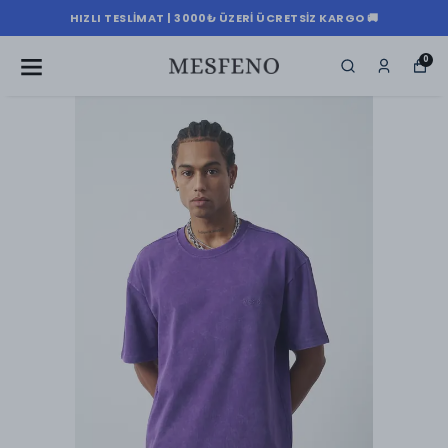
HIZLI TESLIMAT | 3000₺ ÜZERI ÜCRETSIZ KARGO 🚚
0