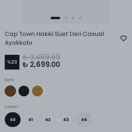
Cap Town Hakiki Süet Deri Casual
Ayakkabı
₺ 3,499.99
%
23
₺ 2,699.00
Renk
beden
40
41
42
43
44