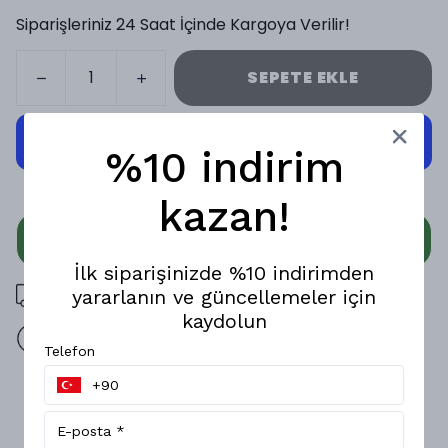
Siparişleriniz 24 Saat İçinde Kargoya Verilir!
SEPETE EKLE
%10 indirim
kazan!
WHATSAPP
İlk siparişinizde %10 indirimden
3000 TL üzeri ücretsiz kargo
yararlanın ve güncellemeler için
kaydolun
14 gün içinde iade değişim
Telefon
Ürün Açıklaması
Cap Town, klasik moc toe tasarımını modern konforla
buluşturan özel bir modeldir.; Hakiki süet deri dış yüzeyi ve