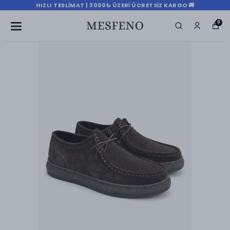
HIZLI TESLIMAT | 3000₺ ÜZERI ÜCRETSIZ KARGO 🚚
0