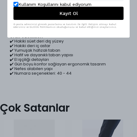
hakiki deri iç astarı sayesinde nefes alabilen, konforlu ve
Kullanım Koşullarını kabul ediyorum
uzun ömürlü bir kullanım sunar.; Jean, chino ve smart-
Kayıt Ol
casual kombinlerle mükemmel uyum sağlayan Cap Town,
zamansız tasarımı ve premium işçiliğiyle her erkeğin
gardırobunda yer alması gereken özel modellerden
E-posta adresinizi girerek pazarlama ve tanıtım ile ilgili iletişim almayı kabul
biridir.;
edersiniz ve Gizlilik Politikamızı okuduğunuzu ve kabul ettiğinizi onaylarsınız.
Ürün Özellikleri
✔️ Hakiki süet deri dış yüzey
✔️ Hakiki deri iç astar
✔️ Yumuşak hafızalı taban
✔️ Hafif ve dayanıklı taban yapısı
✔️ El işçiliği detayları
✔️ Gün boyu konfor sağlayan ergonomik tasarım
✔️ Nefes alabilen yapı
✔️ Numara seçenekleri: 40 - 44
Çok Satanlar