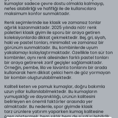
kumaşlar sadece çevre dostu olmakla kalmayıp,
nefes alabilirliği ve hafifliği ile de kullanıcılara
maksimum konfor sunmaktadır.
Renk seçimlerinde ise klasik ve zamansız tonlar
ağırlık kazanmaktadır. 2025 yılında nötr renk
paletleri klasik giyim ile sporu bir araya getiren
koleksiyonlarda dikkat çekmektedir. Bej, gri, siyah,
haki ve pastel tonları, minimalist ve zamansız bir
görünüm sunmaktadır. Bu, kombinlerde uyum
yakalamayı kolaylaştırmaktadır. Özellikle ton sür ton
kombinler, aynı renk ailesinden farklı pastel tonları
bir araya getirerek zarif geçişler sağlamaktadır.
Örneğin, pembe, lila ve lavanta tonlarını bir arada
kullanarak hem dikkat çekici hem de göz yormayan
bir kombin oluşturulabilmektedir.
Kaliteli keten ve pamuk kumaşlar, doğru bakımla
uzun yıllar kullanılabilmektedir. Bu kumaşların
yumuşaklığı ve dayanıklılığı, ürünün kalitesini
belirleyen en önemli faktörler arasında yer
almaktadır. Bu nedenle, spor giyimde klasik
tarz ürünlere yatırım yaparken kumaş kalitesine
özen göstermek, hem şıklık hem de sürdürülebilirlik