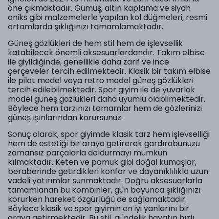
öne çıkmaktadır. Gümüş, altın kaplama ve siyah
oniks gibi malzemelerle yapılan kol düğmeleri, resmi
ortamlarda şıklığınızı tamamlamaktadır.
Güneş gözlükleri de hem stil hem de işlevsellik
katabilecek önemli aksesuarlardandır. Takım elbise
ile giyildiğinde, genellikle daha zarif ve ince
çerçeveler tercih edilmektedir. Klasik bir takım elbise
ile pilot model veya retro model güneş gözlükleri
tercih edilebilmektedir. Spor giyim ile de yuvarlak
model güneş gözlükleri daha uyumlu olabilmektedir.
Böylece hem tarzınızı tamamlar hem de gözlerinizi
güneş ışınlarından korursunuz.
Sonuç olarak, spor giyimde klasik tarz hem işlevselliği
hem de estetiği bir araya getirerek gardırobunuzu
zamansız parçalarla doldurmayı mümkün
kılmaktadır. Keten ve pamuk gibi doğal kumaşlar,
beraberinde getirdikleri konfor ve dayanıklılıkla uzun
vadeli yatırımlar sunmaktadır. Doğru aksesuarlarla
tamamlanan bu kombinler, gün boyunca şıklığınızı
korurken hareket özgürlüğü de sağlamaktadır.
Böylece klasik ve spor giyimin en iyi yanlarını bir
araya getirmektedir. Bu stil, gündelik hayatın hızlı