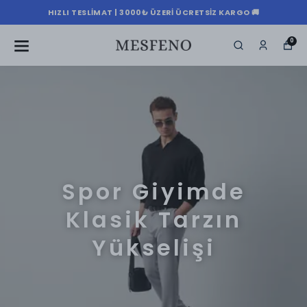
HIZLI TESLIMAT | 3000₺ ÜZERI ÜCRETSIZ KARGO 🚚
0
Spor Giyimde
Klasik Tarzın
Yükselişi