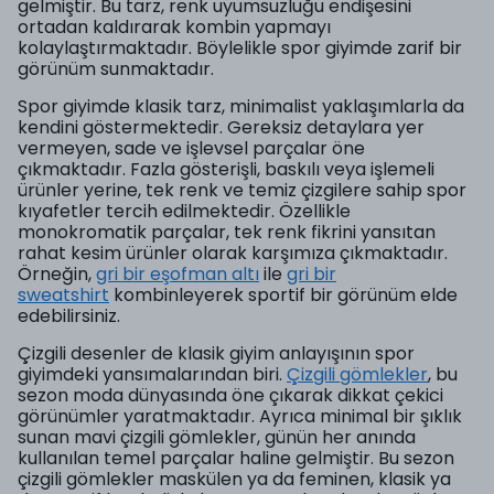
gelmiştir. Bu tarz, renk uyumsuzluğu endişesini
ortadan kaldırarak kombin yapmayı
kolaylaştırmaktadır. Böylelikle spor giyimde zarif bir
görünüm sunmaktadır.
Spor giyimde klasik tarz, minimalist yaklaşımlarla da
kendini göstermektedir. Gereksiz detaylara yer
vermeyen, sade ve işlevsel parçalar öne
çıkmaktadır. Fazla gösterişli, baskılı veya işlemeli
ürünler yerine, tek renk ve temiz çizgilere sahip spor
kıyafetler tercih edilmektedir. Özellikle
monokromatik parçalar, tek renk fikrini yansıtan
rahat kesim ürünler olarak karşımıza çıkmaktadır.
Örneğin,
gri bir eşofman altı
ile
gri bir
sweatshirt
kombinleyerek sportif bir görünüm elde
edebilirsiniz.
Çizgili desenler de klasik giyim anlayışının spor
giyimdeki yansımalarından biri.
Çizgili gömlekler
, bu
sezon moda dünyasında öne çıkarak dikkat çekici
görünümler yaratmaktadır. Ayrıca minimal bir şıklık
sunan mavi çizgili gömlekler, günün her anında
kullanılan temel parçalar haline gelmiştir. Bu sezon
çizgili gömlekler maskülen ya da feminen, klasik ya