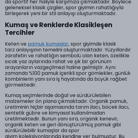
da sportif her haliyle karşımıza çıkmaktadır. Böylece
geleneksel klasik çizgiler, spor giyimin rahatlığıyla
birleşerek yeni bir stil anlayışı oluşturmaktadır.
Kumaş ve Renklerde Klasikleşen
Tercihler
Keten ve
pamuk kumaşlar
, spor giyimde klasik
tarz anlayışının temelini oluşturmaktadır. Yüzyıllardır
zarafetin ve rahatlığın sembolü olan keten, özellikle
sıcak yaz aylarında rahat ve şık bir görünüm
arayanların vazgeçilmezi haline gelmiştir. Aynı
zamanda %100 pamuk içerikli spor gömlekler, günlük
kombinlerin yanı sıra iş hayatında da büyük rağbet
görmektedir.
Kumaş seçimlerinde doğal ve sürdürülebilen
malzemeler ön plana çıkmaktadır. Organik pamuk,
üretiminin hiçbir aşamasında tarım ilacı, böcek ilacı,
sentetik gübre ve kimyasal kullanılmadan
üretilmektedir. Bunun yanı sıra, organik kenevir,
organik keten ve geri dönüştürülmüş pamuk gibi
sürdürülebilir kumaşlar da spor
giyim koleksiyonlarında kendine yer bulmuştur. Bu