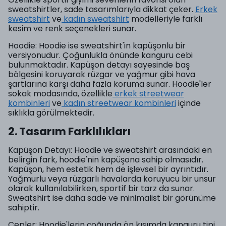
sweatshirtler, sade tasarımlarıyla dikkat çeker.
Erkek
sweatshirt
ve
kadın sweatshirt
modelleriyle farklı
kesim ve renk seçenekleri sunar.
Hoodie: Hoodie ise sweatshirt'in kapüşonlu bir
versiyonudur. Çoğunlukla önünde kanguru cebi
bulunmaktadır. Kapüşon detayı sayesinde baş
bölgesini koruyarak rüzgar ve yağmur gibi hava
şartlarına karşı daha fazla koruma sunar. Hoodie'ler
sokak modasında, özellikle
erkek streetwear
kombinleri
ve
kadın streetwear kombinleri
içinde
sıklıkla görülmektedir.
2. Tasarım Farklılıkları
Kapüşon Detayı: Hoodie ve sweatshirt arasındaki en
belirgin fark, hoodie'nin kapüşona sahip olmasıdır.
Kapüşon, hem estetik hem de işlevsel bir ayrıntıdır.
Yağmurlu veya rüzgarlı havalarda koruyucu bir unsur
olarak kullanılabilirken, sportif bir tarz da sunar.
Sweatshirt ise daha sade ve minimalist bir görünüme
sahiptir.
Cepler: Hoodie'lerin çoğunda ön kısımda kanguru tipi