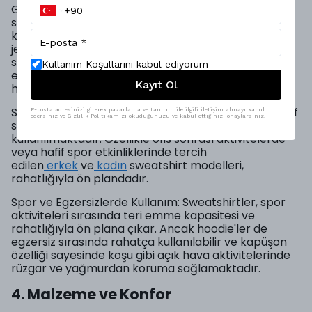
Günlük Kombinlerde Kullanım: Hoodie'ler ve
sweatshirtler, casual giyimde mükemmel bir şekilde
kullanılabilmektedir. Özellikle hoodie'ler, rahat bir
jean veya spor ayakkabılarla kombinlenerek sokak
stiline dinamik bir dokunuş katar. Hem kadın hem de
Kullanım Koşullarını kabul ediyorum
erkek
streetwear kombinlerinde
tercih edilen
Kayıt Ol
hoodie'ler, renkli desenler ve baskılarla dikkat çeker.
Sweatshirt ise daha çok sade kombinlerde veya hafif
E-posta adresinizi girerek pazarlama ve tanıtım ile ilgili iletişim almayı kabul
edersiniz ve Gizlilik Politikamızı okuduğunuzu ve kabul ettiğinizi onaylarsınız.
serin havalarda şık bir tamamlayıcı olarak
kullanılmaktadır. Özellikle ofis sonrası aktivitelerde
veya hafif spor etkinliklerinde tercih
edilen
erkek
ve
kadın
sweatshirt modelleri,
rahatlığıyla ön plandadır.
Spor ve Egzersizlerde Kullanım: Sweatshirtler, spor
aktiviteleri sırasında teri emme kapasitesi ve
rahatlığıyla ön plana çıkar. Ancak hoodie'ler de
egzersiz sırasında rahatça kullanılabilir ve kapüşon
özelliği sayesinde koşu gibi açık hava aktivitelerinde
rüzgar ve yağmurdan koruma sağlamaktadır.
4. Malzeme ve Konfor