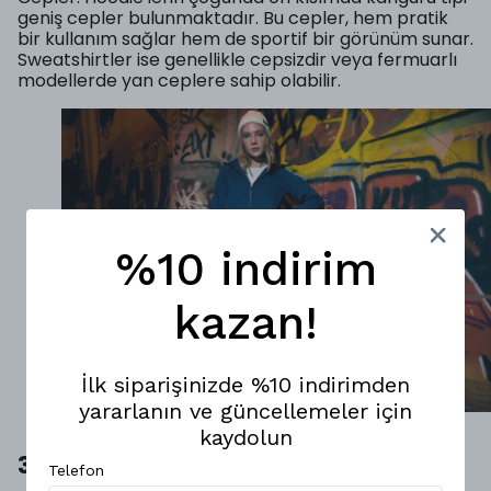
geniş cepler bulunmaktadır. Bu cepler, hem pratik
bir kullanım sağlar hem de sportif bir görünüm sunar.
Sweatshirtler ise genellikle cepsizdir veya fermuarlı
modellerde yan ceplere sahip olabilir.
%10 indirim
kazan!
İlk siparişinizde %10 indirimden
yararlanın ve güncellemeler için
Hoodie ve Sweatshirt Arasındaki Farklar Nelerdir?
kaydolun
3. Kombinleme ve Stil İpuçları
Telefon