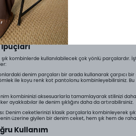
Denim Ürünler Hakkında Bilmeniz Gerekenler
İpuçları
ık kombinlerde kullanılabilecek çok yönlü parçalardır. İşt
er:
nlardaki denim parçaları bir arada kullanarak çarpıcı bir 
mlek ile koyu renk kot pantolonu kombinleyebilirsiniz. Bu t
im kombininizi aksesuarlarla tamamlayarak stilinizi daha ilgi
er ayakkabılar ile denim şıklığını daha da artırabilirsiniz.
sı: Denim ceketlerinizi klasik parçalarla kombinleyerek ş
isenin üzerine giyilen bir denim ceket, hem şık hem de rahat 
oğru Kullanım