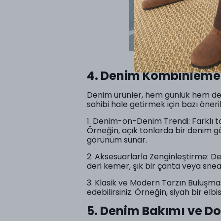
4. Denim Kombinleme 
Denim ürünler, hem günlük hem de ş
sahibi hale getirmek için bazı öneril
1. Denim-on-Denim Trendi: Farklı to
Örneğin, açık tonlarda bir denim gö
görünüm sunar.
2. Aksesuarlarla Zenginleştirme: Den
deri kemer, şık bir çanta veya sneak
3. Klasik ve Modern Tarzın Buluşma
edebilirsiniz. Örneğin, siyah bir elb
5. Denim Bakımı ve D