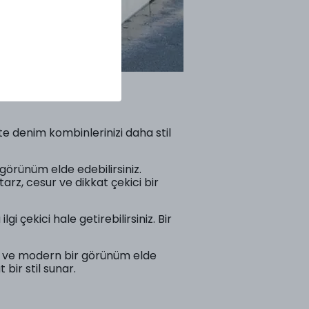
e denim kombinlerinizi daha stil
görünüm elde edebilirsiniz.
arz, cesur ve dikkat çekici bir
 çekici hale getirebilirsiniz. Bir
ık ve modern bir görünüm elde
bir stil sunar.