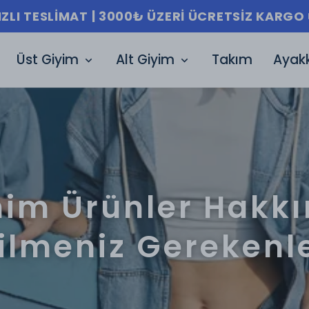
IZLI TESLIMAT | 3000₺ ÜZERI ÜCRETSIZ KARGO 
Üst Giyim
Alt Giyim
Takım
Ayak
im Ürünler Hakk
ilmeniz Gerekenl