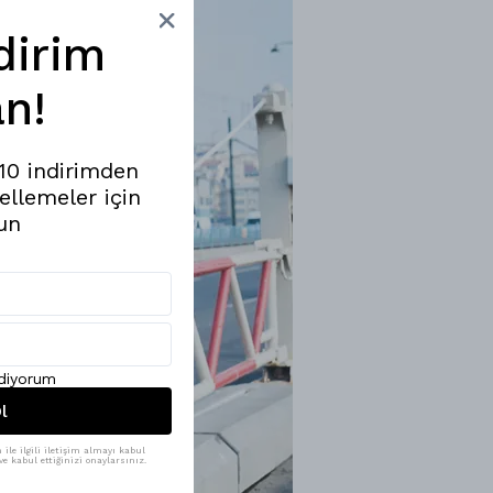
dirim
n!
%10 indirimden
ellemeler için
un
ediyorum
l
ile ilgili iletişim almayı kabul
e kabul ettiğinizi onaylarsınız.