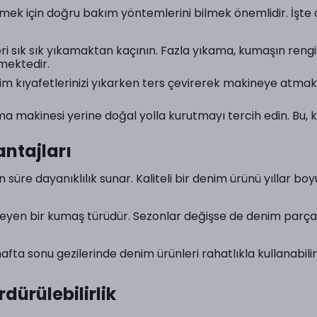
lmek için doğru bakım yöntemlerini bilmek önemlidir. İşte
eri sık sık yıkamaktan kaçının. Fazla yıkama, kumaşın reng
mektedir.
im kıyafetlerinizi yıkarken ters çevirerek makineye atma
ma makinesi yerine doğal yolla kurutmayı tercih edin. Bu
antajları
un süre dayanıklılık sunar. Kaliteli bir denim ürünü yıllar b
eyen bir kumaş türüdür. Sezonlar değişse de denim parça
 hafta sonu gezilerinde denim ürünleri rahatlıkla kullanabili
dürülebilirlik