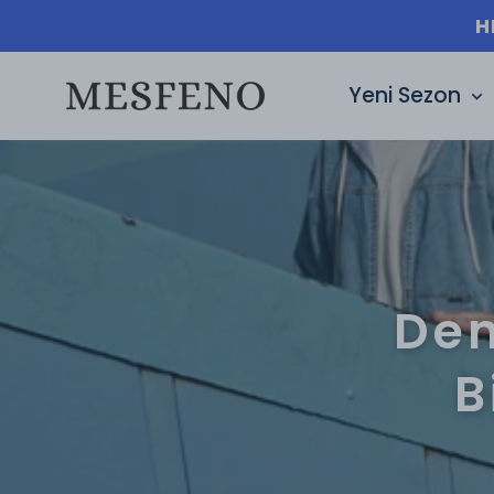
H
Yeni Sezon
Den
B