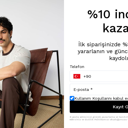
%10 in
kaza
İlk siparişinizde 
yararlanın ve günc
kaydol
Telefon
Kullanım Koşullarını kabul 
Kayıt O
E-posta adresinizi girerek pazarlama ve tanıtım 
edersiniz ve Gizlilik Politikamızı okuduğunuzu v