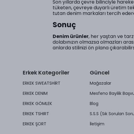
Son yıllarda çevre bilinciyle harek
tüketen, çevreye duyarlı üretim te
tutan denim markaları tercih ederek
Sonuç
Denim ürünler
, her yaştan ve tarz
dolabınızın olmazsa olmazları aras
anlarda stilinizi ön plana çıkarabilirs
Erkek Kategoriler
Güncel
ERKEK SWEATSHİRT
Mağazalar
ERKEK DENIM
Mesfeno Bayilik Başv
ERKEK GÖMLEK
Blog
ERKEK TSHIRT
S.S.S (Sık Sorulan Soru
ERKEK ŞORT
İletişim