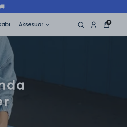
🚚
0
kabı
Aksesuar
ında
er