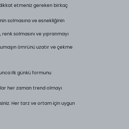
 dikkat etmeniz gereken birkaç
inin solmasına ve esnekliğinin
k, renk solmasını ve yıpranmayı
, kumaşın ömrünü uzatır ve çekme
oyunca ilk günkü formunu
lar her zaman trend olmayı
rsiniz. Her tarz ve ortam için uygun