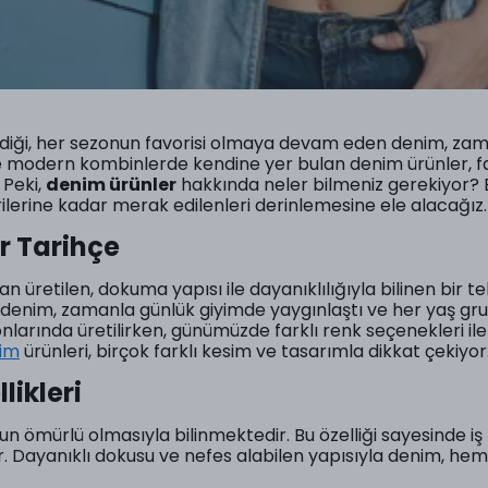
diği, her sezonun favorisi olmaya devam eden denim, zaman
 modern kombinlerde kendine yer bulan denim ürünler, far
 Peki,
denim ürünler
hakkında neler bilmeniz gerekiyor? 
ilerine kadar merak edilenleri derinlemesine ele alacağız.
ir Tarihçe
 üretilen, dokuma yapısı ile dayanıklılığıyla bilinen bir teks
en denim, zamanla günlük giyimde yaygınlaştı ve her yaş g
larında üretilirken, günümüzde farklı renk seçenekleri il
nim
ürünleri, birçok farklı kesim ve tasarımla dikkat çekiyor
likleri
n ömürlü olmasıyla bilinmektedir. Bu özelliği sayesinde i
r. Dayanıklı dokusu ve nefes alabilen yapısıyla denim, hem