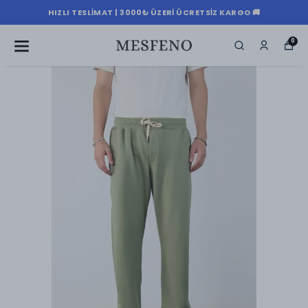
HIZLI TESLIMAT | 3000₺ ÜZERI ÜCRETSIZ KARGO 🚚
0