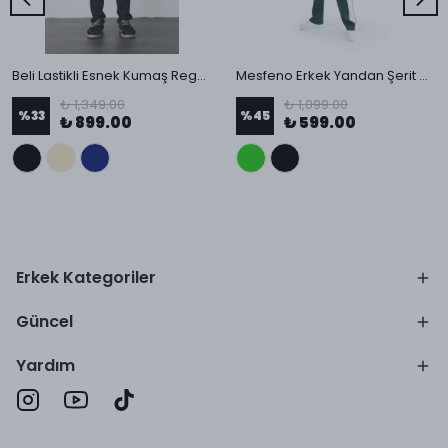
Beli Lastikli Esnek Kumaş Regular Pantolon
Mesfeno Erkek Yandan Şerit Detaylı Baggy Pantolon
₺ 1,349.00
₺ 1,099.00
%
33
%
45
₺ 899.00
₺ 599.00
Erkek Kategoriler
Güncel
Yardım