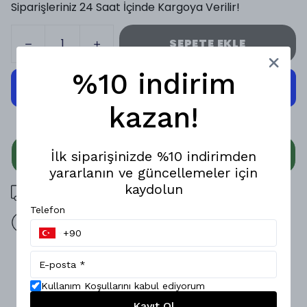
Siparişleriniz 24 Saat İçinde Kargoya Verilir!
SEPETE EKLE
%10 indirim
kazan!
WHATSAPP
İlk siparişinizde %10 indirimden
yararlanın ve güncellemeler için
kaydolun
3000 TL üzeri ücretsiz kargo
Telefon
14 gün içinde iade değişim
Ürün Açıklaması
Konfor ve tarzı bir araya getiren özel üretim Baggy
Kullanım Koşullarını kabul ediyorum
Pantolon, bel lastiği ve kordon detaylarıyla modern bir
Kayıt Ol