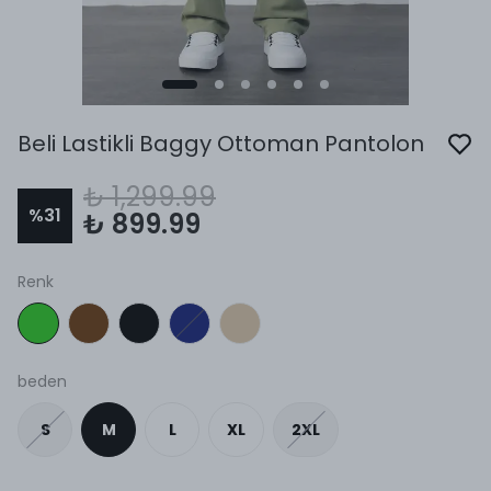
Beli Lastikli Baggy Ottoman Pantolon
₺ 1,299.99
%
31
₺ 899.99
Renk
beden
S
M
L
XL
2XL