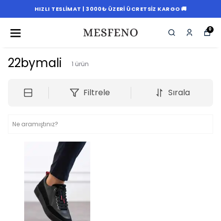
HIZLI TESLIMAT | 3000₺ ÜZERI ÜCRETSIZ KARGO 🚚
0
22bymali
1
ürün
Filtrele
Sırala