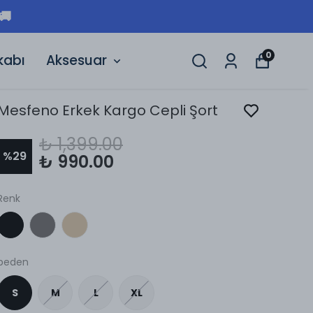
🚚
0
kabı
Aksesuar
Mesfeno Erkek Kargo Cepli Şort
₺ 1,399.00
%
29
₺ 990.00
Renk
beden
S
M
L
XL