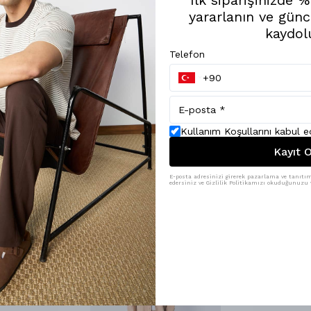
yararlanın ve günc
kaydol
Telefon
Kullanım Koşullarını kabul 
Kayıt O
E-posta adresinizi girerek pazarlama ve tanıtım 
edersiniz ve Gizlilik Politikamızı okuduğunuzu v