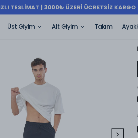
IZLI TESLIMAT | 3000₺ ÜZERI ÜCRETSIZ KARGO 
Üst Giyim
Alt Giyim
Takım
Ayak