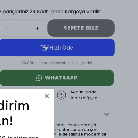
Siparişleriniz 24 Saat İçinde Kargoya Verilir!
SEPETE EKLE
WHATSAPP
3000 TL üzeri
14 gün içinde
ücretsiz kargo
iade değişim
dirim
Ürün Açıklaması
n!
Mesfeno erkek şort, likralı esnek paraşüt
kumaşı ile gün boyu konfor sunan bu şort,
kargo cep detayları ile de stilinize modern bir
%10 indirimden