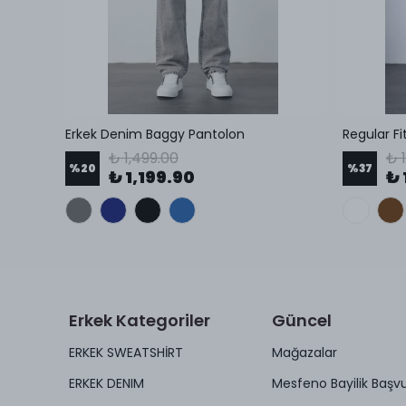
Beli Lastikli Esnek Kumaş Regular Pantolon
Erkek Denim Baggy Pantolon
Regular Fi
₺ 1,499.00
₺ 
%
20
%
37
₺ 1,199.90
₺ 
Erkek Kategoriler
Güncel
ERKEK SWEATSHİRT
Mağazalar
ERKEK DENIM
Mesfeno Bayilik Başv