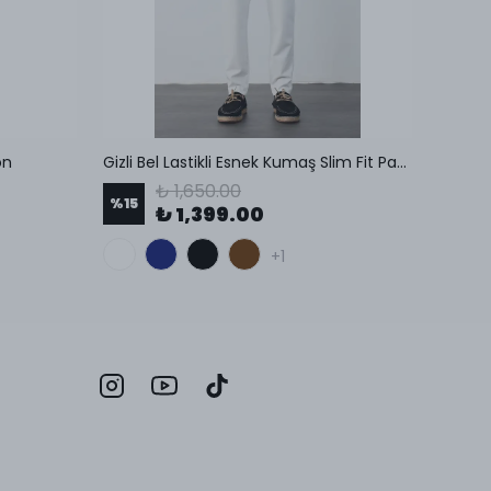
on
Gizli Bel Lastikli Esnek Kumaş Slim Fit Pantolon
Regula
₺ 1,650.00
%
15
%
37
₺ 1,399.00
+1