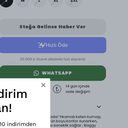
S
M
L
XL
2XL
Stoğa Gelince Haber Ver
WHATSAPP
3000 TL üzeri
14 gün içinde
dirim
ücretsiz kargo
iade değişim
n!
Ürün Açıklaması
Rahatlık ve doğallık bir arada! Yıkamalı keten kumaşı,
nefes alabilen yapısıyla gün boyu konfor sunarken,
%10 indirimden
beli full lastikli yapısı ekstra esneklik sağlar.; Baggy