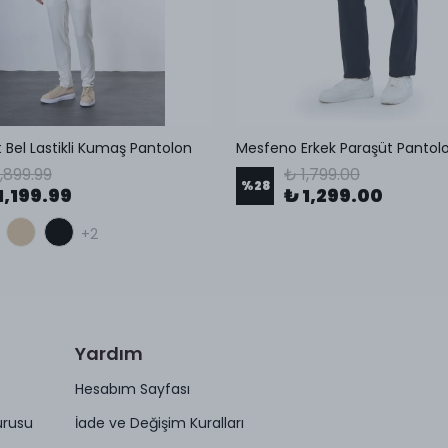
t Bel Lastikli Kumaş Pantolon
Mesfeno Erkek Paraşüt Pantol
1,899.99
₺ 1,799.00
%
28
1,199.99
₺ 1,299.00
+2
Yardım
Hesabım Sayfası
urusu
İade ve Değişim Kuralları