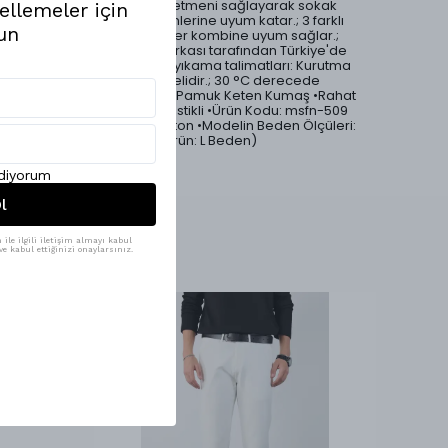
kesimi, özgürce hareket etmeni sağlayarak sokak
ellemeler için
modası ve casual kombinlerine uyum katar.; 3 farklı
un
klasik renk seçeneği ile her kombine uyum sağlar.;
•Ürünlerimiz Mesfeno markası tarafından Türkiye'de
özenle üretilmiştir.; •Ürün yıkama talimatları: Kurutma
makinesi tercih edilmemelidir.; 30 °C derecede
yıkayabilirsiniz.; •Yıkamalı Pamuk Keten Kumaş •Rahat
Regular Kesim •Beli Full Lastikli •Ürün Kodu: msfn-509
•Ürün Materyali: %100 Cotton •Modelin Beden Ölçüleri:
1.85 Boy, 75 Kilo (Görsel Ürün: L Beden)
ediyorum
l
ile ilgili iletişim almayı kabul
e kabul ettiğinizi onaylarsınız.