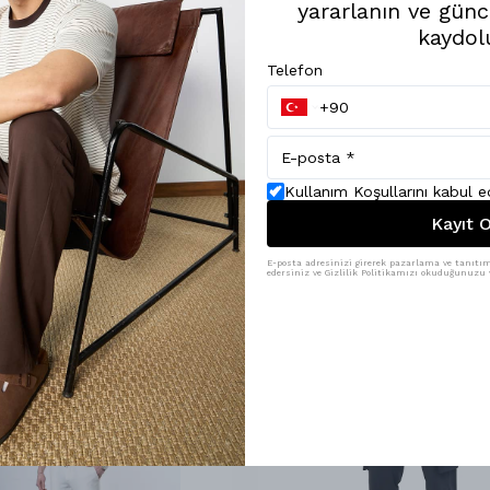
yararlanın ve günc
kaydol
Telefon
Kullanım Koşullarını kabul 
Kayıt O
E-posta adresinizi girerek pazarlama ve tanıtım 
edersiniz ve Gizlilik Politikamızı okuduğunuzu v