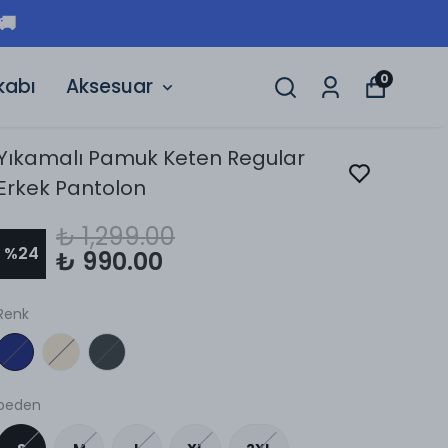
 🚚
0
kabı
Aksesuar
Yıkamalı Pamuk Keten Regular
Erkek Pantolon
₺ 1,299.00
%
24
₺ 990.00
Renk
beden