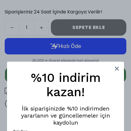
Siparişleriniz 24 Saat İçinde Kargoya Verilir!
SEPETE EKLE
%10 indirim
WHATSAPP
kazan!
3000 TL üzeri ücretsiz kargo
14 gün içinde iade değişim
İlk siparişinizde %10 indirimden
yararlanın ve güncellemeler için
Ürün Açıklaması
kaydolun