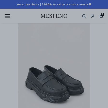
HIZLI TESLIMAT | 3000₺ ÜZERI ÜCRETSIZ KARGO 🚚
0