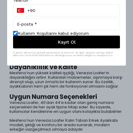
Venezia Loafer Kalın Taban Erkek Ayakkabı, Mesfeno
Telefon
markasının şıklığı ve konforunu bir araya getiren bir
tasarımdır. Bu ayakkabı, modern erkeklerin günlük
yaşamında ve özel etkinliklerde rahatlıkla kullanabileceği
bir seçenek sunmaktadır.
Tasarım ve Konfor
Kullanım Koşullarını kabul ediyorum
Siyah rengiyle her türlü kıyafetle uyum sağlayan Venezia
Loafer, kalın taban yapısı sayesinde mükemmel bir destek
Kayıt Ol
sunar. Ayakkabının iç kısmında kullanılan kaliteli
malzemeler, uzun süreli giyimde bile konforu artırır.
Ergonomik tasarımı, ayak yapısına uygun bir oturuş sağlar,
E-posta adresinizi girerek pazarlama ve tanıtım ile ilgili iletişim almayı kabul
bu da gün boyu rahatlık hissi yaratır.
edersiniz ve Gizlilik Politikamızı okuduğunuzu ve kabul ettiğinizi onaylarsınız.
Dayanıklılık ve Kalite
Mesfeno’nun yüksek kaliteli işçiliği, Venezia Loafer’ın
dayanıklılığını artırır. Kullanılan malzemeler, aşınmaya karşı
dirençli olup, uzun ömürlü bir kullanım sunar. Bu özellik,
ayakkabının hem şık hem de fonksiyonel olmasını sağlar.
Uygun Numara Seçenekleri
Venezia Loafer, 40’dan 44’e kadar olan geniş numara
seçenekleri ile her ayak tipine hitap eder. Bu sayede,
kullanıcılar kendilerine en uygun olanı kolaylıkla bulabilirler.
Mesfeno’nun Venezia Loafer Kalın Taban Erkek Ayakkabı
modeli, şıklığı ve konforu bir arada sunarak, modern
erkeğin vazgeçilmezi olmaya adaydır.