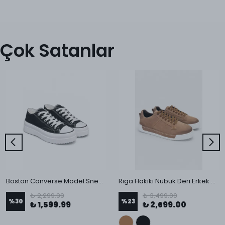
Çok Satanlar
Boston Converse Model Sneaker Ayakkabı
Riga Hakiki Nubuk Deri Erkek Sneaker
₺ 2,299.99
₺ 3,499.00
%
30
%
23
₺ 1,599.99
₺ 2,699.00