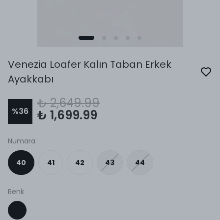
Venezia Loafer Kalın Taban Erkek
Ayakkabı
₺ 2,649.99
%
36
₺ 1,699.99
Numara
40
41
42
43
44
Renk