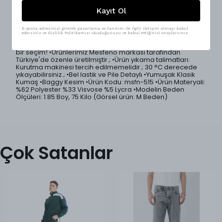
Zamansız stiliyle gardırobun vazgeçilmez parçası olmaya
aday tek pileli baggy erkek kumaş pantolon, rahatlığı ve
Kayıt Ol
şıklığı bir arada sunar.; Baggy kesimiyle modern bir siluet
oluştururken, lastikli bel detayı sayesinde maksimum
konfor sağlar.; Tek pile detayı pantolona zarif bir form
E-posta adresinizi girerek pazarlama ve tanıtım ile ilgili iletişim almayı kabul
edersiniz ve Gizlilik Politikamızı okuduğunuzu ve kabul ettiğinizi onaylarsınız.
kazandırır.; 5 farklı renk seçeneği ile geniş kombin imkanı
sunar.; Sokak Modası ve casual kombinler için mükemmel
bir seçim! •Ürünlerimiz Mesfeno markası tarafından
Türkiye'de özenle üretilmiştir.; •Ürün yıkama talimatları:
Kurutma makinesi tercih edilmemelidir.; 30 °C derecede
yıkayabilirsiniz.; •Bel lastik ve Pile Detaylı •Yumuşak Klasik
Kumaş •Baggy Kesim •Ürün Kodu: msfn-515 •Ürün Materyali:
%62 Polyester %33 Visvose %5 Lycra •Modelin Beden
Ölçüleri: 1.85 Boy, 75 Kilo (Görsel ürün: M Beden)
Çok Satanlar