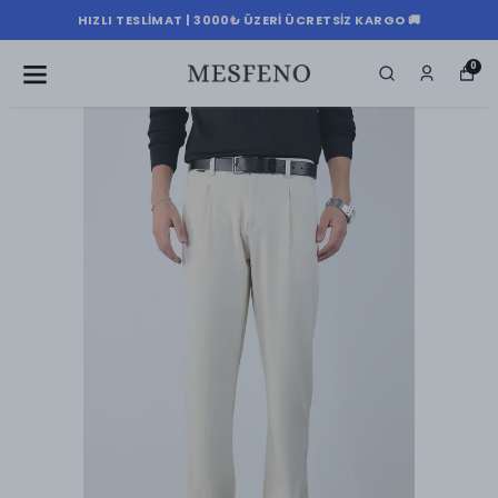
HIZLI TESLIMAT | 3000₺ ÜZERI ÜCRETSIZ KARGO 🚚
0