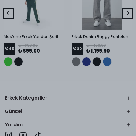
Mesfeno Erkek Yandan Şerit Detaylı Baggy Pantolon
Erkek Denim Baggy Pantolon
₺ 1,099.00
₺ 1,499.00
%
45
%
20
₺ 599.00
₺ 1,199.90
Erkek Kategoriler
Güncel
Yardım