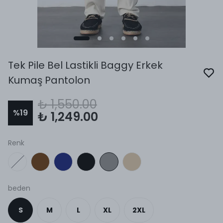
Tek Pile Bel Lastikli Baggy Erkek
Kumaş Pantolon
₺ 1,550.00
%
19
₺ 1,249.00
Renk
beden
S
M
L
XL
2XL