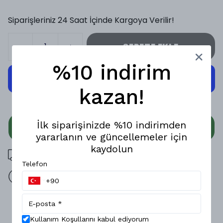
Siparişleriniz 24 Saat İçinde Kargoya Verilir!
SEPETE EKLE
%10 indirim
kazan!
İlk siparişinizde %10 indirimden
WHATSAPP
yararlanın ve güncellemeler için
kaydolun
3000 TL üzeri ücretsiz kargo
Telefon
14 gün içinde iade değişim
Ürün Açıklaması
Kullanım Koşullarını kabul ediyorum