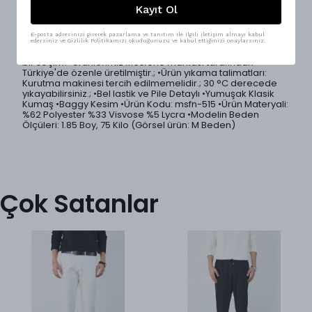
Kayıt Ol
şıklığı bir arada sunar.; Baggy kesimiyle modern bir siluet
oluştururken, lastikli bel detayı sayesinde maksimum
konfor sağlar.; Tek pile detayı pantolona zarif bir form
E-posta adresinizi girerek pazarlama ve tanıtım ile ilgili iletişim almayı kabul
kazandırır.; 5 farklı renk seçeneği ile geniş kombin imkanı
edersiniz ve Gizlilik Politikamızı okuduğunuzu ve kabul ettiğinizi onaylarsınız.
sunar.; Sokak Modası ve casual kombinler için mükemmel
bir seçim! •Ürünlerimiz Mesfeno markası tarafından
Türkiye'de özenle üretilmiştir.; •Ürün yıkama talimatları:
Kurutma makinesi tercih edilmemelidir.; 30 °C derecede
yıkayabilirsiniz.; •Bel lastik ve Pile Detaylı •Yumuşak Klasik
Kumaş •Baggy Kesim •Ürün Kodu: msfn-515 •Ürün Materyali:
%62 Polyester %33 Visvose %5 Lycra •Modelin Beden
Ölçüleri: 1.85 Boy, 75 Kilo (Görsel ürün: M Beden)
Çok Satanlar