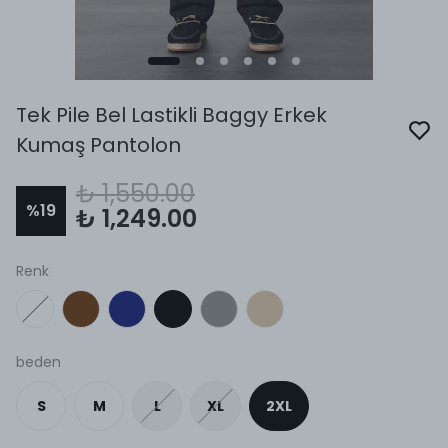
Tek Pile Bel Lastikli Baggy Erkek
Kumaş Pantolon
₺ 1,550.00
%
19
₺ 1,249.00
Renk
beden
S
M
L
XL
2XL