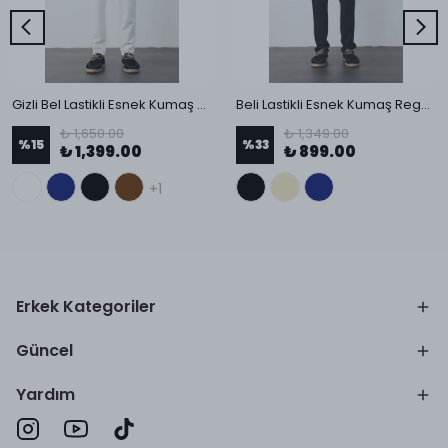
Gizli Bel Lastikli Esnek Kumaş Slim Fit Pantolon
Beli Lastikli Esnek Kumaş Regular Pantolon
₺ 1,650.00
₺ 1,349.00
%
15
%
33
₺ 1,399.00
₺ 899.00
+1
Erkek Kategoriler
Güncel
Yardım