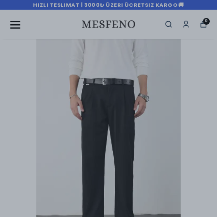
HIZLI TESLIMAT | 3000₺ ÜZERI ÜCRETSIZ KARGO 🚚
0