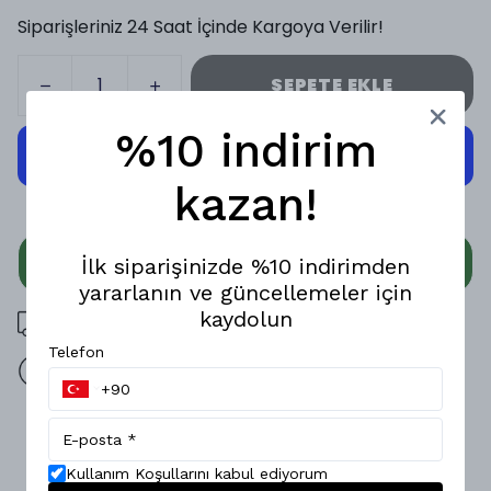
Siparişleriniz 24 Saat İçinde Kargoya Verilir!
SEPETE EKLE
%10 indirim
kazan!
WHATSAPP
İlk siparişinizde %10 indirimden
yararlanın ve güncellemeler için
kaydolun
3000 TL üzeri ücretsiz kargo
Telefon
14 gün içinde iade değişim
Ürün Açıklaması
Zamansız stiliyle gardırobun vazgeçilmez parçası olmaya
Kullanım Koşullarını kabul ediyorum
aday tek pileli baggy erkek kumaş pantolon, rahatlığı ve