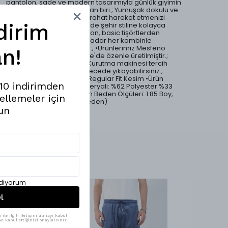
pantolon, sade ve modern tasarımıyla günlük giyimin
vazgeçilmez parçalarından biri.; Yumuşak dokulu ve
esnek kumaşı sayesinde rahat hareket etmenizi
dirim
sağlar.; Hem casual hem de şehir stiline kolayca
uyum sağlayan bu pantolon, basic tişörtlerden
oversize sweatshirt’lere kadar her kombinle
mükemmel uyum yakalar.; •Ürünlerimiz Mesfeno
n!
markası tarafından Türkiye'de özenle üretilmiştir.;
•Ürün yıkama talimatları: Kurutma makinesi tercih
edilmemelidir.; 30 °C derecede yıkayabilirsiniz.;
•Yumuşak Esnek Kumaş •Regular Fit Kesim •Ürün
%10 indirimden
Kodu: msfn-518 •Ürün Materyali: %62 Polyester %33
Visvose %5 Lycra •Modelin Beden Ölçüleri: 1.85 Boy,
ellemeler için
75 Kilo (Görsel ürün: 32 Beden)
un
ediyorum
l
ile ilgili iletişim almayı kabul
e kabul ettiğinizi onaylarsınız.