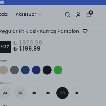
🚚
0
kabı
Aksesuar
Regular Fit Klasik Kumaş Pantolon
₺ 1,899.99
%
37
₺ 1,199.99
Renk
beden
34
36
38
30
33
31