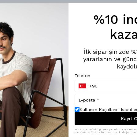
%10 in
kaza
İlk siparişinizde 
yararlanın ve günc
kaydol
Telefon
Kullanım Koşullarını kabul 
Kayıt O
E-posta adresinizi girerek pazarlama ve tanıtım 
edersiniz ve Gizlilik Politikamızı okuduğunuzu v