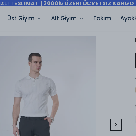
IZLI TESLIMAT | 3000₺ ÜZERI ÜCRETSIZ KARGO 
Üst Giyim
Alt Giyim
Takım
Ayak