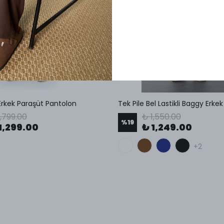
rkek Paraşüt Pantolon
1,799.00
₺ 1,550.00
%
19
1,299.00
₺ 1,249.00
+2