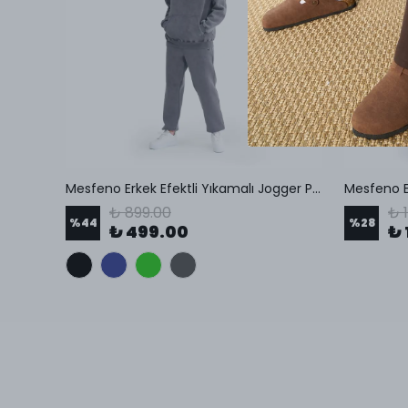
Beli Lastikli Esnek Kumaş Regular Pantolon
Mesfeno Erkek Efektli Yıkamalı Jogger Pantolon
Mesfeno E
₺ 899.00
₺ 
%
44
%
28
₺ 499.00
₺ 