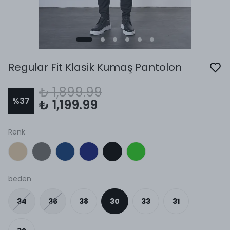
Regular Fit Klasik Kumaş Pantolon
₺ 1,899.99
%
37
₺ 1,199.99
Renk
beden
34
36
38
30
33
31