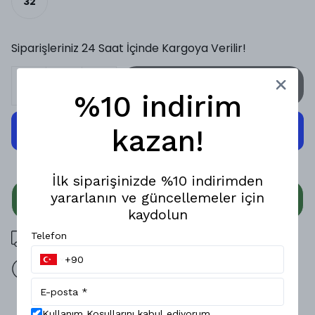
32
Siparişleriniz 24 Saat İçinde Kargoya Verilir!
SEPETE EKLE
%10 indirim
kazan!
İlk siparişinizde %10 indirimden
yararlanın ve güncellemeler için
WHATSAPP
kaydolun
3000 TL üzeri ücretsiz kargo
Telefon
14 gün içinde iade değişim
Ürün Açıklaması
Kullanım Koşullarını kabul ediyorum