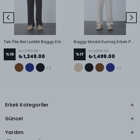
Tek Pile Bel Lastikli Baggy Erkek Kumaş Pantolon
Baggy Modal Kumaş Erkek Pantolon
₺ 1,550.00
₺ 1,800.00
%
19
%
17
₺ 1,249.00
₺ 1,499.00
+2
+1
Erkek Kategoriler
Güncel
Yardım