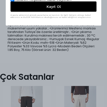
Kayıt Ol
Konforu ön planda tutan regular kesim erkek pantolon,
sade ve modern tasarımıyla günlük giyimin vazgeçilmez
parçalarından biri.; Yumuşak dokulu ve esnek kumaşı
E-posta adresinizi girerek pazarlama ve tanıtım ile ilgili iletişim almayı kabul
sayesinde rahat hareket etmenizi sağlar.; Hem casual hem
edersiniz ve Gizlilik Politikamızı okuduğunuzu ve kabul ettiğinizi onaylarsınız.
de şehir stiline kolayca uyum sağlayan bu pantolon, basic
tişörtlerden oversize sweatshirt’lere kadar her kombinle
mükemmel uyum yakalar.; •Ürünlerimiz Mesfeno markası
tarafından Türkiye'de özenle üretilmiştir.; •Ürün yıkama
talimatları: Kurutma makinesi tercih edilmemelidir.; 30 °C
derecede yıkayabilirsiniz.; •Yumuşak Esnek Kumaş •Regular
Fit Kesim •Ürün Kodu: msfn-518 •Ürün Materyali: %62
Polyester %33 Visvose %5 Lycra •Modelin Beden Ölçüleri:
1.85 Boy, 75 Kilo (Görsel ürün: 32 Beden)
Çok Satanlar