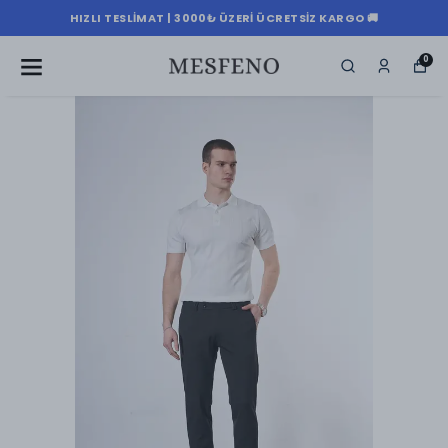
HIZLI TESLIMAT | 3000₺ ÜZERI ÜCRETSIZ KARGO 🚚
0