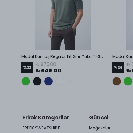
t
Modal Kumaş Regular Fit Sıfır Yaka T-Shirt
Modal Kum
₺ 975.00
₺ 
%
33
%
26
₺ 649.00
₺ 
+1
Erkek Kategoriler
Güncel
ERKEK SWEATSHİRT
Mağazalar