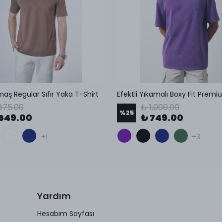
aş Regular Sıfır Yaka T-Shirt
Efektli Yıkamalı Boxy Fit Premi
875.00
₺ 1,000.00
%
25
649.00
₺ 749.00
+1
+3
Yardım
Hesabım Sayfası