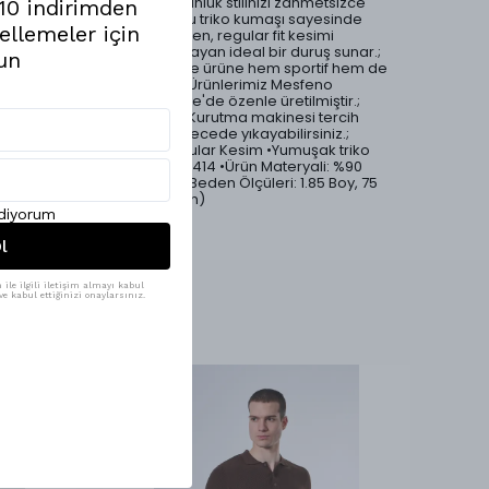
Polo Yaka Triko T-Shirt, günlük stilinizi zahmetsizce
%10 indirimden
yükseltir.; Yumuşak dokulu triko kumaşı sayesinde
ellemeler için
gün boyu rahatlık sağlarken, regular fit kesimi
vücuda oturan ama sıkmayan ideal bir duruş sunar.;
un
Klasik polo yaka detayı ise ürüne hem sportif hem de
sofistike bir hava katar.; •Ürünlerimiz Mesfeno
markası tarafından Türkiye'de özenle üretilmiştir.;
•Ürün yıkama talimatları: Kurutma makinesi tercih
edilmemelidir.; 30 °C derecede yıkayabilirsiniz.;
•Özel desen detaylı •Regular Kesim •Yumuşak triko
kumaş •Ürün Kodu: msfn-414 •Ürün Materyali: %90
Viscose %10 Elit •Modelin Beden Ölçüleri: 1.85 Boy, 75
Kilo (Görsel ürün: M Beden)
ediyorum
l
ile ilgili iletişim almayı kabul
e kabul ettiğinizi onaylarsınız.