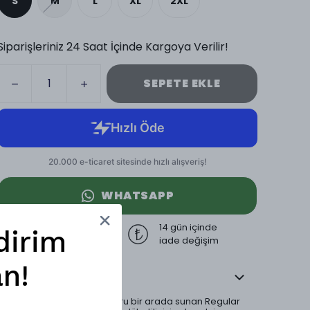
S
M
L
XL
2XL
Siparişleriniz 24 Saat İçinde Kargoya Verilir!
SEPETE EKLE
WHATSAPP
3000 TL üzeri
14 gün içinde
dirim
ücretsiz kargo
iade değişim
n!
Ürün Açıklaması
Zamansız şıklığı ve konforu bir arada sunan Regular