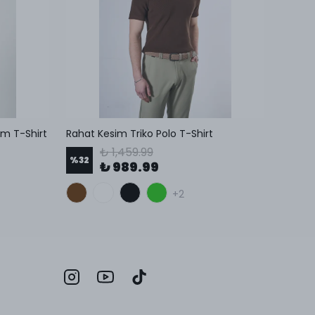
um T-Shirt
Rahat Kesim Triko Polo T-Shirt
Modal 
₺ 1,459.99
%
32
%
18
₺ 989.99
+2