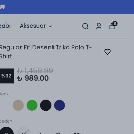
CRETSIZ KARGO 🚚
0
kabı
Aksesuar
Regular Fit Desenli Triko Polo T-
Shirt
₺ 1,459.99
%
32
₺ 989.00
Renk
beden