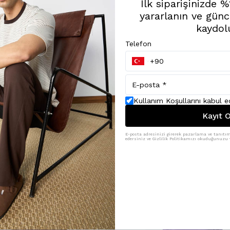
İlk siparişinizde 
yararlanın ve günc
kaydol
Telefon
Kullanım Koşullarını kabul 
Kayıt O
E-posta adresinizi girerek pazarlama ve tanıtım 
edersiniz ve Gizlilik Politikamızı okuduğunuzu v