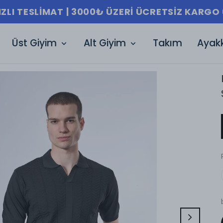
HIZLI TESLIMAT | 3000₺ ÜZERI Ü
Üst Giyim
Alt Giyim
Takım
Ayak