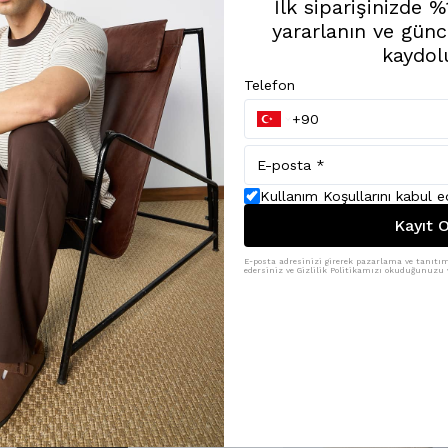
İlk siparişinizde 
yararlanın ve günc
kaydol
Telefon
Kullanım Koşullarını kabul 
Kayıt O
E-posta adresinizi girerek pazarlama ve tanıtım 
edersiniz ve Gizlilik Politikamızı okuduğunuzu v