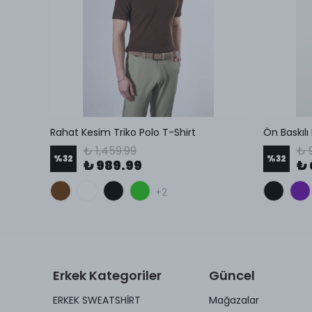
Modal Kumaş Regular Fit Sıfır Yaka T-Shirt
Rahat Kesim Triko Polo T-Shirt
Ön Baskılı
₺ 1,459.99
₺ 
%
32
%
32
₺ 989.99
₺ 
+2
Erkek Kategoriler
Güncel
ERKEK SWEATSHİRT
Mağazalar