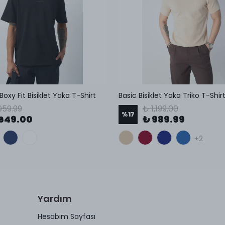
 Boxy Fit Bisiklet Yaka T-Shirt
Basic Bisiklet Yaka Triko T-Shir
959.99
₺ 1,199.00
%
17
649.00
₺ 989.99
+2
Yardım
Hesabım Sayfası