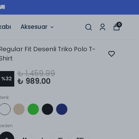
🚚
0
kabı
Aksesuar
Regular Fit Desenli Triko Polo T-
Shirt
₺ 1,459.99
%
32
₺ 989.00
Renk
beden