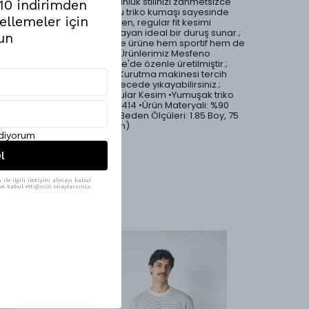
Polo Yaka Triko T-Shirt, günlük stilinizi zahmetsizce
%10 indirimden
yükseltir.; Yumuşak dokulu triko kumaşı sayesinde
ellemeler için
gün boyu rahatlık sağlarken, regular fit kesimi
vücuda oturan ama sıkmayan ideal bir duruş sunar.;
un
Klasik polo yaka detayı ise ürüne hem sportif hem de
sofistike bir hava katar.; •Ürünlerimiz Mesfeno
markası tarafından Türkiye'de özenle üretilmiştir.;
•Ürün yıkama talimatları: Kurutma makinesi tercih
edilmemelidir.; 30 °C derecede yıkayabilirsiniz.;
•Özel desen detaylı •Regular Kesim •Yumuşak triko
kumaş •Ürün Kodu: msfn-414 •Ürün Materyali: %90
Viscose %10 Elit •Modelin Beden Ölçüleri: 1.85 Boy, 75
Kilo (Görsel ürün: M Beden)
ediyorum
l
ile ilgili iletişim almayı kabul
e kabul ettiğinizi onaylarsınız.