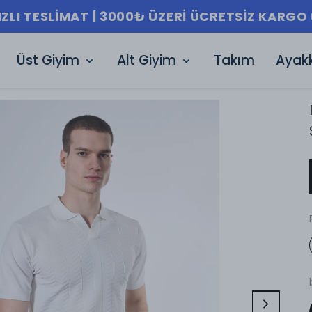
IZLI TESLIMAT | 3000₺ ÜZERI ÜCRETSIZ KARGO 
Üst Giyim
Alt Giyim
Takım
Ayak