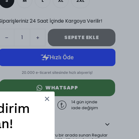
S
M
L
XL
2XL
Siparişleriniz 24 Saat İçinde Kargoya Verilir!
SEPETE EKLE
WHATSAPP
3000 TL üzeri
14 gün içinde
dirim
ücretsiz kargo
iade değişim
n!
Ürün Açıklaması
Zamansız şıklığı ve konforu bir arada sunan Regular