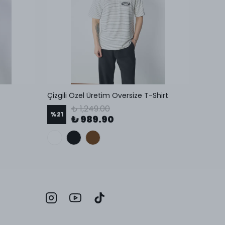
t
Çizgili Özel Üretim Oversize T-Shirt
Kendind
₺ 1,249.00
%
21
%
38
₺ 989.90