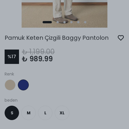
Pamuk Keten Çizgili Baggy Pantolon
₺ 1,199.00
%
17
₺ 989.99
Renk
beden
S
M
L
XL