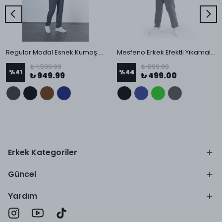
Regular Modal Esnek Kumaş Pantolon
Mesfeno Erkek Efektli Yıkamalı Jogger Pantolon
₺ 1,599.99
₺ 899.00
%
41
%
44
₺ 949.99
₺ 499.00
Erkek Kategoriler
Güncel
Yardım