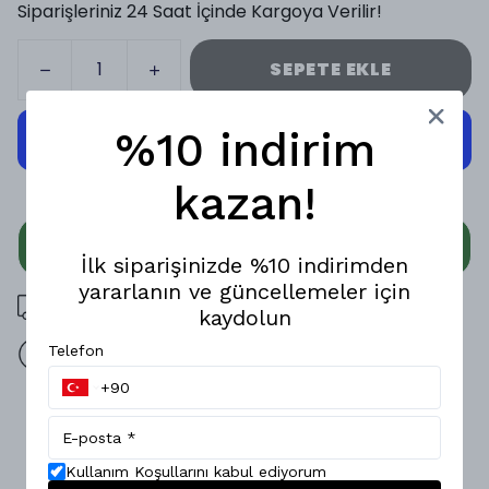
Siparişleriniz 24 Saat İçinde Kargoya Verilir!
SEPETE EKLE
%10 indirim
kazan!
WHATSAPP
İlk siparişinizde %10 indirimden
yararlanın ve güncellemeler için
3000 TL üzeri ücretsiz kargo
kaydolun
Telefon
14 gün içinde iade değişim
Ürün Açıklaması
Doğal dokusu ve rahat kalıbıyla öne çıkan bu erkek
pantolon, pamuk keten karışımlı kumaşı sayesinde hafif,
Kullanım Koşullarını kabul ediyorum