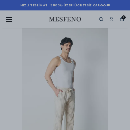
HIZLI TESLIMAT | 3000₺ ÜZERI ÜCRETSIZ KARGO 🚚
0