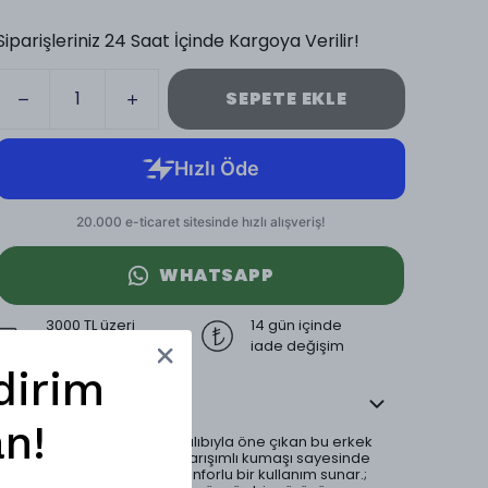
Siparişleriniz 24 Saat İçinde Kargoya Verilir!
SEPETE EKLE
WHATSAPP
3000 TL üzeri
14 gün içinde
ücretsiz kargo
iade değişim
dirim
Ürün Açıklaması
n!
Doğal dokusu ve rahat kalıbıyla öne çıkan bu erkek
pantolon, pamuk keten karışımlı kumaşı sayesinde
hafif, nefes alabilen ve konforlu bir kullanım sunar.;