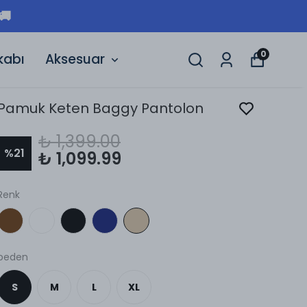
🚚
0
kabı
Aksesuar
Pamuk Keten Baggy Pantolon
₺ 1,399.00
%
21
₺ 1,099.99
Renk
beden
S
M
L
XL