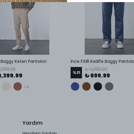
li Baggy Keten Pantolon
İnce Fitilli Kadife Baggy Pantol
1,899.99
₺ 1,299.00
%
31
1,399.99
₺ 899.99
+4
Yardım
Hesabım Sayfası