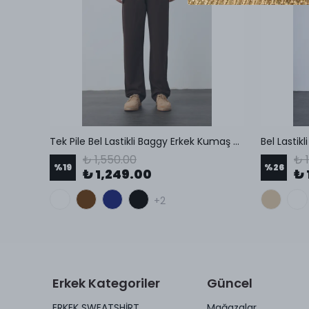
lon
Tek Pile Bel Lastikli Baggy Erkek Kumaş Pantolon
Bel Lastik
₺ 1,550.00
₺ 
%
19
%
26
₺ 1,249.00
₺ 
+2
Erkek Kategoriler
Güncel
ERKEK SWEATSHİRT
Mağazalar