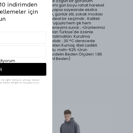
Yıkamalı yüzeyi modern ve özgün bir görünüm
%10 indirimden
kazandırırken, baggy kesimi gün boyu rahat hareket
imkânı sağlar.; Bel lastikli yapısı sayesinde ekstra
ellemeler için
konfor sunan bu pantolon, günlük stil, sokak modası
un
ve casual kombinler için ideal bir seçimdir.; Kaliteli
kumaş yapısı ve rahat duruşuyla hem şık hem
fonksiyonel bir kullanım deneyimi sunar.; •Ürünlerimiz
Mesfeno markası tarafından Türkiye'de özenle
üretilmiştir.; •Ürün yıkama talimatları: Kurutma
makinesi tercih edilmemelidir.; 30 °C derecede
yıkayabilirsiniz.; •Pamuk keten Kumaş •Beli Lastikli
•Kordon Detaylı •Ürün Kodu: msfn-525 •Ürün
Materyali: %100 Cotton •Modelin Beden Ölçüleri: 1.85
Boy, 75 Kilo (Görsel Ürün: M Beden)
ediyorum
l
ile ilgili iletişim almayı kabul
e kabul ettiğinizi onaylarsınız.