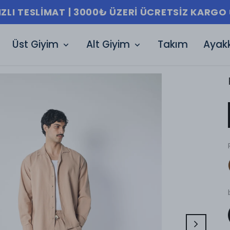
IZLI TESLIMAT | 3000₺ ÜZERI ÜCRETSIZ KARGO 
Üst Giyim
Alt Giyim
Takım
Ayak