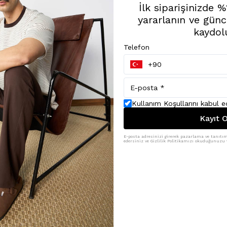
İlk siparişinizde 
yararlanın ve günc
kaydol
Telefon
Kullanım Koşullarını kabul 
Kayıt O
E-posta adresinizi girerek pazarlama ve tanıtım 
edersiniz ve Gizlilik Politikamızı okuduğunuzu v