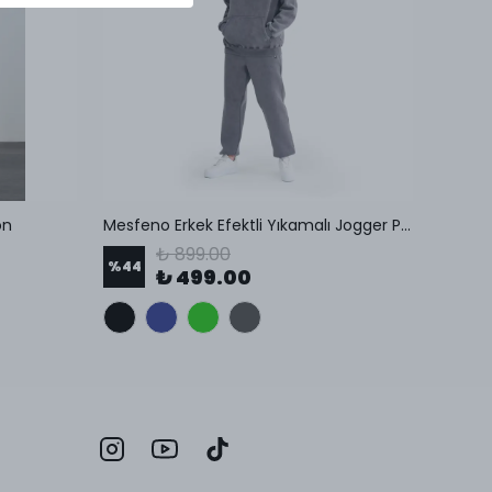
on
Mesfeno Erkek Efektli Yıkamalı Jogger Pantolon
Regular
₺ 899.00
%
44
%
37
₺ 499.00