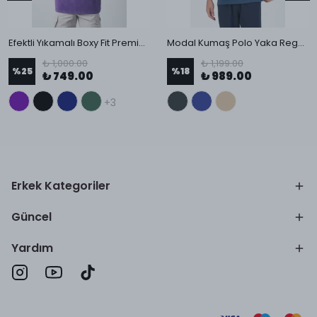
Efektli Yıkamalı Boxy Fit Premium T-Shirt
Modal Kumaş Polo Yaka Regular T-Shirt
₺ 1,000.00
₺ 1,199.00
%
25
%
18
₺ 749.00
₺ 989.00
+3
Erkek Kategoriler
Güncel
Yardım