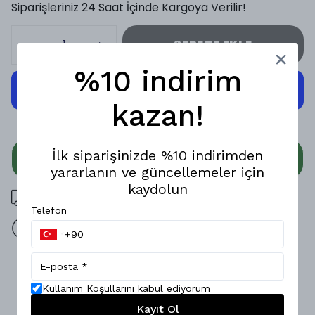
Siparişleriniz 24 Saat İçinde Kargoya Verilir!
SEPETE EKLE
%10 indirim
kazan!
İlk siparişinizde %10 indirimden
WHATSAPP
yararlanın ve güncellemeler için
kaydolun
3000 TL üzeri ücretsiz kargo
Telefon
14 gün içinde iade değişim
Ürün Açıklaması
Kullanım Koşullarını kabul ediyorum
Konfor ve şıklığın birleşimi erkek Polo t-shirt! Modal
kumaşın yumuşak dokusu, hafif ve nefes alabilen yapısıyla
Kayıt Ol