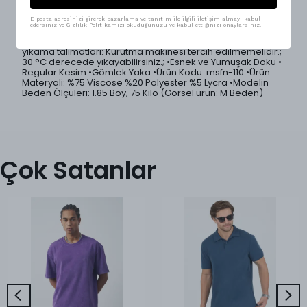
gün boyu konfor sağlar.; 5 farklı renk seçeneği ile geniş
kombin imkanı sunar.; Regular fit kesimi, vücuda dengeli
otururken, özel gömlek yaka tasarımı modern, sade ve
E-posta adresinizi girerek pazarlama ve tanıtım ile ilgili iletişim almayı kabul
edersiniz ve Gizlilik Politikamızı okuduğunuzu ve kabul ettiğinizi onaylarsınız.
premium bir görünüm sunar.; •Ürünlerimiz Mesfeno
markası tarafından Türkiye'de özenle üretilmiştir.; •Ürün
yıkama talimatları: Kurutma makinesi tercih edilmemelidir.;
30 °C derecede yıkayabilirsiniz.; •Esnek ve Yumuşak Doku •
Regular Kesim •Gömlek Yaka •Ürün Kodu: msfn-110 •Ürün
Materyali: %75 Viscose %20 Polyester %5 Lycra •Modelin
Beden Ölçüleri: 1.85 Boy, 75 Kilo (Görsel ürün: M Beden)
Çok Satanlar