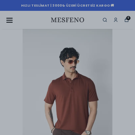
HIZLI TESLIMAT | 3000₺ ÜZERI ÜCRETSIZ KARGO 🚚
0