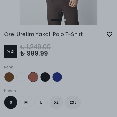
Özel Üretim Yakalı Polo T-Shirt
₺ 1,249.00
%
21
₺ 989.99
Renk
beden
S
M
L
XL
2XL