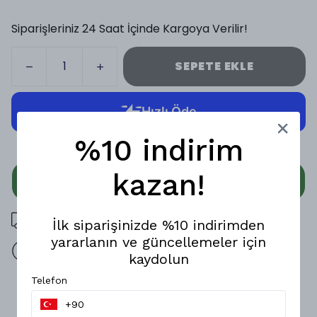
Siparişleriniz 24 Saat İçinde Kargoya Verilir!
SEPETE EKLE
%10 indirim
kazan!
WHATSAPP
3000 TL üzeri ücretsiz kargo
İlk siparişinizde %10 indirimden
yararlanın ve güncellemeler için
14 gün içinde iade değişim
kaydolun
Telefon
Ürün Açıklaması