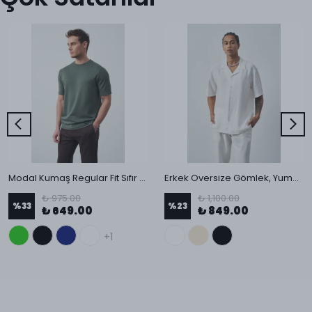
Modal Kumaş Regular Fit Sıfır Yaka T-Shirt
Erkek Oversize Gömlek, Yumuşak Tuşe Kumaş, Küba Yaka, Kısa Kollu Gömlek
₺ 975.00
₺ 1,100.00
%
33
%
23
₺ 649.00
₺ 849.00
+1