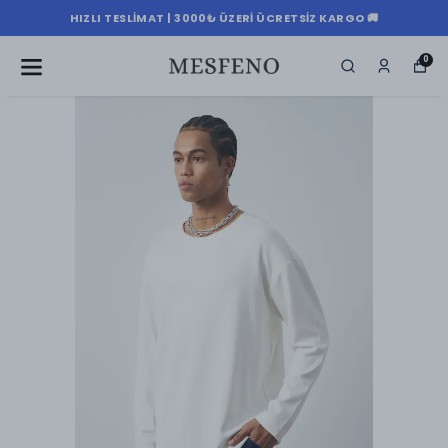
HIZLI TESLIMAT | 3000₺ ÜZERI ÜCRETSIZ KARGO 🚚
0