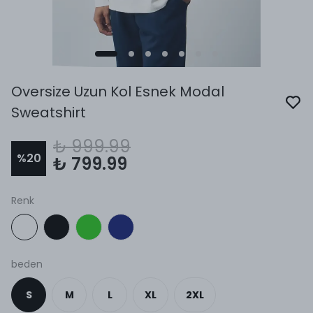
Oversize Uzun Kol Esnek Modal
Sweatshirt
₺ 999.99
%
20
₺ 799.99
Renk
beden
S
M
L
XL
2XL