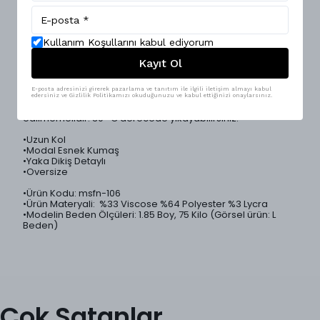
Nefes alabilen uzun kol oversize erkek t-shirt, şık ve rahat
bir kullanım sunar. Modal kumaşın esnek yapısı gün boyu
konfor sağlarken, yaka dikiş detayları tasarıma ince bir
dokunuş katıyor. 4 farklı renk seçeneği ile geniş kombin
imkanı sunar. Sokak Modası ve casual kombinler için
Kullanım Koşullarını kabul ediyorum
mükemmel bir seçim!
Kayıt Ol
•Ürünlerimiz Mesfeno markası tarafından Türkiye'de özenle
üretilmiştir.
E-posta adresinizi girerek pazarlama ve tanıtım ile ilgili iletişim almayı kabul
edersiniz ve Gizlilik Politikamızı okuduğunuzu ve kabul ettiğinizi onaylarsınız.
•Ürün yıkama talimatları: Kurutma makinesi tercih
edilmemelidir. 30 °C derecede yıkayabilirsiniz.
•Uzun Kol
•Modal Esnek Kumaş
•Yaka Dikiş Detaylı
•Oversize
•Ürün Kodu: msfn-106
•Ürün Materyali: %33 Viscose %64 Polyester %3 Lycra
•Modelin Beden Ölçüleri: 1.85 Boy, 75 Kilo (Görsel ürün: L
Beden)
Çok Satanlar