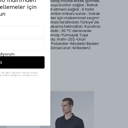
sayesinde serin tutan bu salaş modal erkek gömlek,
yumuşak dokusuyla gün boyu konfor sağlar.; Rahat
ellemeler için
kesimi ile özgürce hareket etmeni sağlar.; 5 farklı
un
renk seçeneği ile geniş kombin imkanı sunar.; Sokak
modası ve casual kombinler için mükemmel seçim!
•Ürünlerimiz Mesfeno markası tarafından Türkiye'de
özenle üretilmiştir.; •Ürün yıkama talimatları: Kurutma
makinesi tercih edilmemelidir.; 30 °C derecede
yıkayabilirsiniz.; •Modal Kumaş •Yumuşak Tuşe
•Oversize Kesim •Ürün Kodu: msfn-202 •Ürün
Materyali: %86 Modal %14 Polyester •Modelin Beden
Ölçüleri: 1.87 Boy, 75 Kilo (Görsel ürün: M Beden)
ediyorum
l
ile ilgili iletişim almayı kabul
e kabul ettiğinizi onaylarsınız.