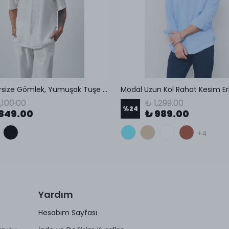
Erkek Oversize Gömlek, Yumuşak Tuşe Kumaş, Küba Yaka, Kısa Kollu Gömlek
,100.00
₺ 1,299.00
%
24
849.00
₺ 989.00
+4
Yardım
Hesabım Sayfası