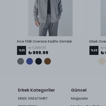
ek
İnce Fitilli Oversize Kadife Gömlek
₺ 1,299.00
₺ 1
%
31
%
23
₺ 899.99
₺ 
Erkek Kategoriler
Güncel
ERKEK SWEATSHİRT
Mağazalar