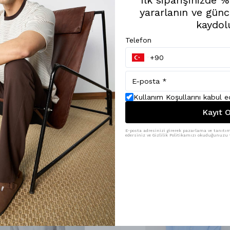
yararlanın ve günc
kaydol
Telefon
Kullanım Koşullarını kabul 
Kayıt O
E-posta adresinizi girerek pazarlama ve tanıtım 
edersiniz ve Gizlilik Politikamızı okuduğunuzu v