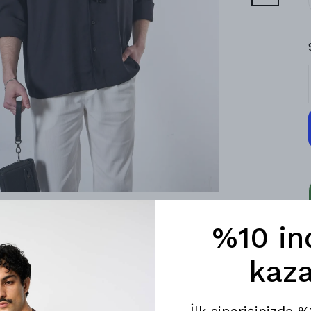
%10 in
kaza
İlk siparişinizde 