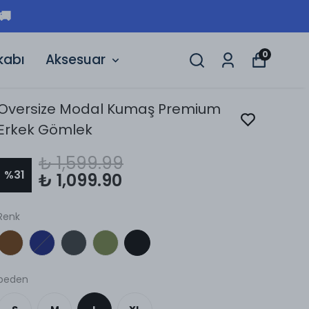
HIZLI TESLIMAT | 3
0
kabı
Aksesuar
Oversize Modal Kumaş Premium
Erkek Gömlek
₺ 1,599.99
%
31
₺ 1,099.90
Renk
beden