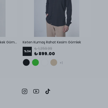
Modal Uzun Kol Rahat Kesim Erkek Gömlek
Keten Kumaş Rahat Kesim Gömlek
₺ 1,359.99
%
34
%
23
₺ 899.00
+1