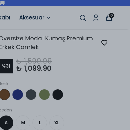
🚚
0
kabı
Aksesuar
Oversize Modal Kumaş Premium
Erkek Gömlek
₺ 1,599.99
%
31
₺ 1,099.90
Renk
beden
S
M
L
XL