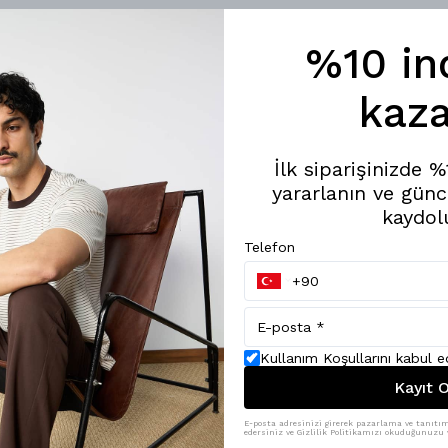
%10 in
kaza
İlk siparişinizde 
yararlanın ve günc
kaydol
Telefon
Kullanım Koşullarını kabul 
Kayıt O
E-posta adresinizi girerek pazarlama ve tanıtım 
edersiniz ve Gizlilik Politikamızı okuduğunuzu v