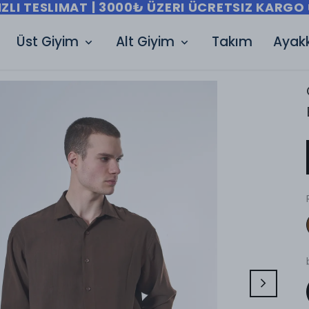
IZLI TESLIMAT | 3000₺ ÜZERI ÜCRETSIZ KARGO 
Üst Giyim
Alt Giyim
Takım
Ayak