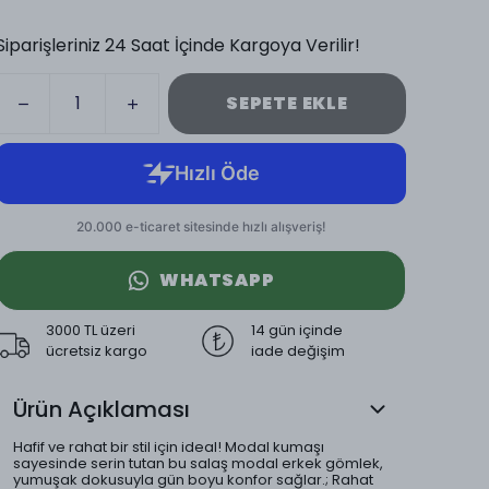
Siparişleriniz 24 Saat İçinde Kargoya Verilir!
SEPETE EKLE
WHATSAPP
3000 TL üzeri
14 gün içinde
ücretsiz kargo
iade değişim
Ürün Açıklaması
Hafif ve rahat bir stil için ideal! Modal kumaşı
sayesinde serin tutan bu salaş modal erkek gömlek,
yumuşak dokusuyla gün boyu konfor sağlar.; Rahat