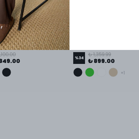
Erkek Oversize Gömlek, Yumuşak Tuşe Kumaş, Küba Yaka, Kısa Kollu Gömlek
Keten Kumaş Rahat Kesim Gö
,100.00
₺ 1,359.99
%
34
849.00
₺ 899.00
+1