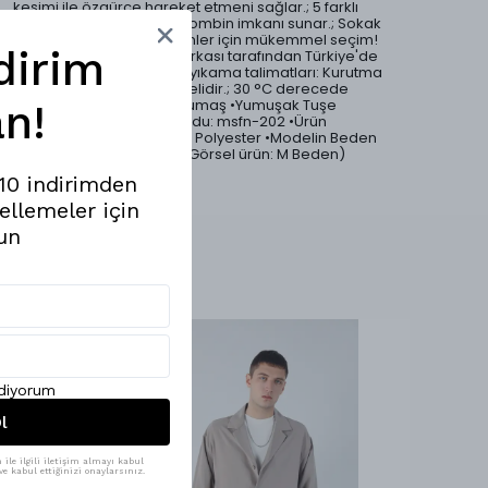
kesimi ile özgürce hareket etmeni sağlar.; 5 farklı
renk seçeneği ile geniş kombin imkanı sunar.; Sokak
modası ve casual kombinler için mükemmel seçim!
dirim
•Ürünlerimiz Mesfeno markası tarafından Türkiye'de
özenle üretilmiştir.; •Ürün yıkama talimatları: Kurutma
makinesi tercih edilmemelidir.; 30 °C derecede
yıkayabilirsiniz.; •Modal Kumaş •Yumuşak Tuşe
n!
•Oversize Kesim •Ürün Kodu: msfn-202 •Ürün
Materyali: %86 Modal %14 Polyester •Modelin Beden
Ölçüleri: 1.87 Boy, 75 Kilo (Görsel ürün: M Beden)
%10 indirimden
ellemeler için
un
ediyorum
l
ile ilgili iletişim almayı kabul
e kabul ettiğinizi onaylarsınız.