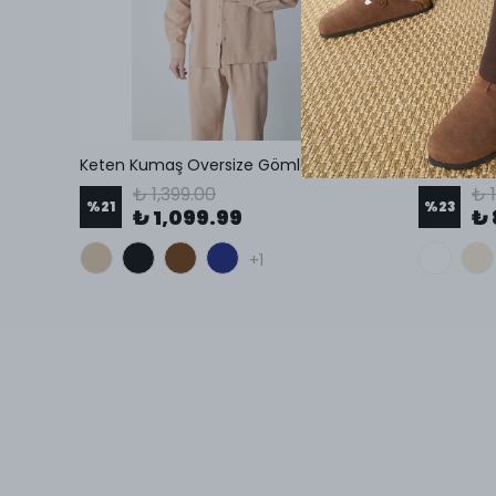
Petek Desenli Oversize Küba Yaka Erkek Gömlek
Keten Kumaş Oversize Gömlek
₺ 1,399.00
₺ 1
%
21
%
23
₺ 1,099.99
₺ 
+1