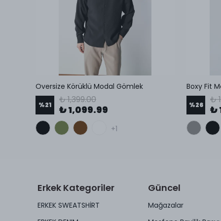
Oversize Körüklü Modal Gömlek
Boxy Fit 
₺ 1,399.00
₺ 
%
21
%
26
₺ 1,099.99
₺ 
+1
Erkek Kategoriler
Güncel
ERKEK SWEATSHİRT
Mağazalar