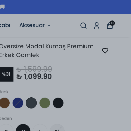
00₺ ÜZERI ÜCRETSIZ KARGO 🚚
0
kabı
Aksesuar
Oversize Modal Kumaş Premium
Erkek Gömlek
₺ 1,599.99
%
31
₺ 1,099.90
Renk
beden