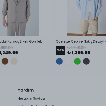
Modal Kumaş Erkek Gömlek
Oversize Cep ve Nakış Detaylı
1,699.00
₺ 1,749.00
%
20
1,249.99
₺ 1,399.99
Yardım
Hesabım Sayfası