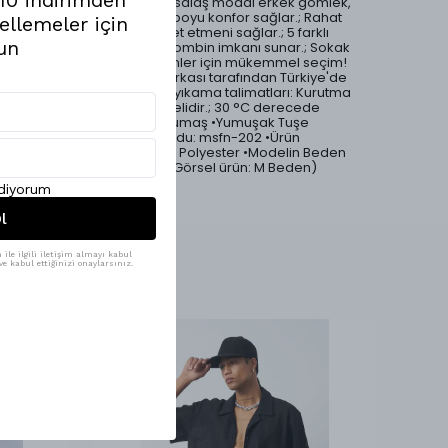
sayesinde serin tutan bu salaş modal erkek gömlek,
yumuşak dokusuyla gün boyu konfor sağlar.; Rahat
ellemeler için
kesimi ile özgürce hareket etmeni sağlar.; 5 farklı
un
renk seçeneği ile geniş kombin imkanı sunar.; Sokak
modası ve casual kombinler için mükemmel seçim!
•Ürünlerimiz Mesfeno markası tarafından Türkiye'de
özenle üretilmiştir.; •Ürün yıkama talimatları: Kurutma
makinesi tercih edilmemelidir.; 30 °C derecede
yıkayabilirsiniz.; •Modal Kumaş •Yumuşak Tuşe
•Oversize Kesim •Ürün Kodu: msfn-202 •Ürün
Materyali: %86 Modal %14 Polyester •Modelin Beden
Ölçüleri: 1.87 Boy, 75 Kilo (Görsel ürün: M Beden)
ediyorum
l
ile ilgili iletişim almayı kabul
e kabul ettiğinizi onaylarsınız.