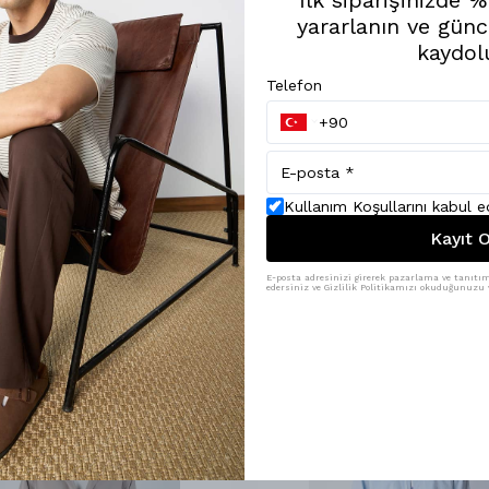
yararlanın ve günc
kaydol
Telefon
Kullanım Koşullarını kabul 
Kayıt O
E-posta adresinizi girerek pazarlama ve tanıtım 
edersiniz ve Gizlilik Politikamızı okuduğunuzu v