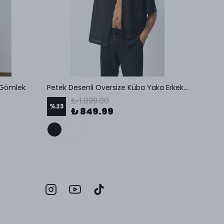
 Gömlek
Petek Desenli Oversize Küba Yaka Erkek Gömlek
₺ 1,099.00
%
23
%
24
₺ 849.99