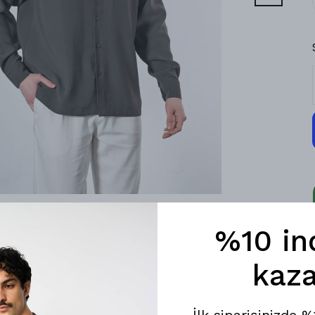
%10 in
kaza
İlk siparişinizde 