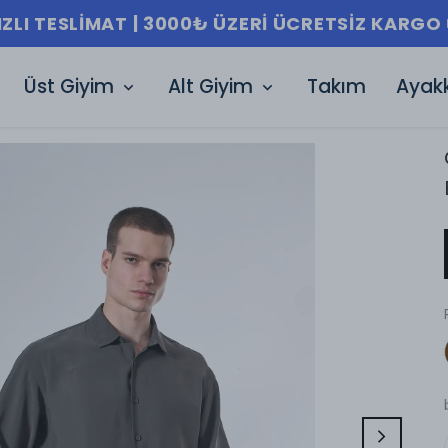
HIZLI TESLIMAT | 30
Üst Giyim
Alt Giyim
Takım
Ayak