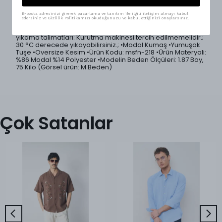
dokusuyla gün boyu konfor sağlar.; Rahat kesimi ile
özgürce hareket etmeni sağlar.; 5 farklı renk seçeneği ile
geniş kombin imkanı sunar.; Sokak modası ve casual
E-posta adresinizi girerek pazarlama ve tanıtım ile ilgili iletişim almayı kabul
edersiniz ve Gizlilik Politikamızı okuduğunuzu ve kabul ettiğinizi onaylarsınız.
kombinler için mükemmel seçim! •Ürünlerimiz Mesfeno
markası tarafından Türkiye'de özenle üretilmiştir.; •Ürün
yıkama talimatları: Kurutma makinesi tercih edilmemelidir.;
30 °C derecede yıkayabilirsiniz.; •Modal Kumaş •Yumuşak
Tuşe •Oversize Kesim •Ürün Kodu: msfn-218 •Ürün Materyali:
%86 Modal %14 Polyester •Modelin Beden Ölçüleri: 1.87 Boy,
75 Kilo (Görsel ürün: M Beden)
Çok Satanlar