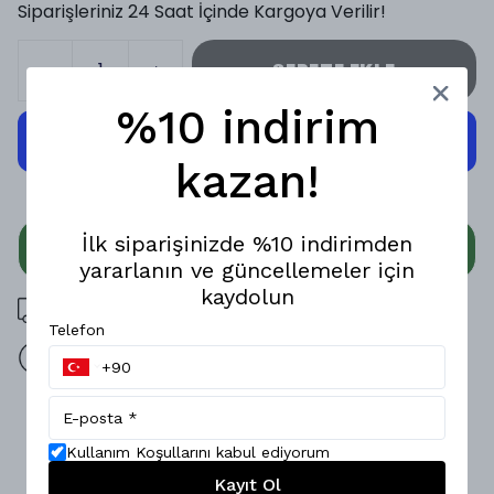
Siparişleriniz 24 Saat İçinde Kargoya Verilir!
SEPETE EKLE
%10 indirim
kazan!
İlk siparişinizde %10 indirimden
WHATSAPP
yararlanın ve güncellemeler için
kaydolun
3000 TL üzeri ücretsiz kargo
Telefon
14 gün içinde iade değişim
Ürün Açıklaması
Kullanım Koşullarını kabul ediyorum
Hafif ve rahat bir stil için ideal! Modal kumaşı sayesinde
serin tutan bu salaş modal erkek gömlek, yumuşak
Kayıt Ol