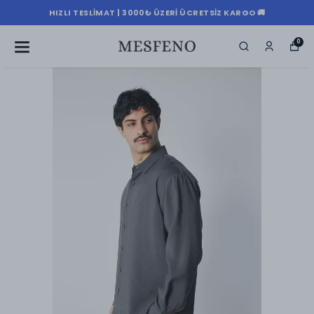
HIZLI TESLIMAT | 3000₺ ÜZERI ÜCRETSIZ KARGO 🚚
0