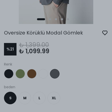
Oversize Körüklü Modal Gömlek
₺ 1,399.00
%
21
₺ 1,099.99
Renk
beden
S
M
L
XL