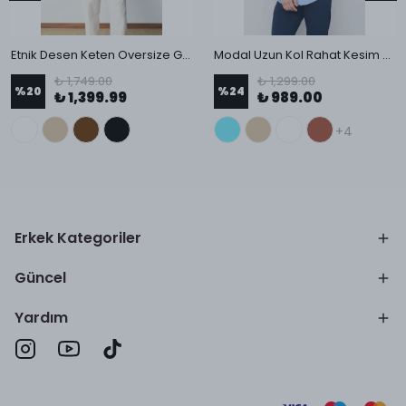
Etnik Desen Keten Oversize Gömlek
Modal Uzun Kol Rahat Kesim Erkek Gömlek
₺ 1,749.00
₺ 1,299.00
%
20
%
24
₺ 1,399.99
₺ 989.00
+4
Erkek Kategoriler
Güncel
Yardım