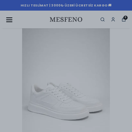
HIZLI TESLIMAT | 3000₺ ÜZERI ÜCRETSIZ KARGO 🚚
0