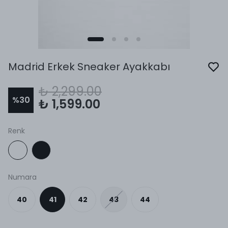
Madrid Erkek Sneaker Ayakkabı
₺ 2,299.00
%
30
₺ 1,599.00
Renk
Numara
40
41
42
43
44