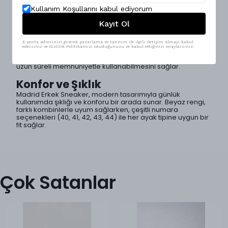
olan bu spor ayakkabı, hem estetik hem de dayanıklılık
açısından mükemmel bir denge sunmaktadır.
Kullanım Koşullarını kabul ediyorum
Dayanıklı Malzeme
Kayıt Ol
Kullanılan ithal deri, uzun ömürlü bir kullanım deneyimi
sağlarken, taban yapısı sayesinde sararma ve çatlama
E-posta adresinizi girerek pazarlama ve tanıtım ile ilgili iletişim almayı kabul
edersiniz ve Gizlilik Politikamızı okuduğunuzu ve kabul ettiğinizi onaylarsınız.
gibi sorunları ortadan kaldırır. Bu özellik, ayakkabının estetik
görünümünü korumasına yardımcı olur ve kullanıcıların
uzun süreli memnuniyetle kullanabilmesini sağlar.
Konfor ve Şıklık
Madrid Erkek Sneaker, modern tasarımıyla günlük
kullanımda şıklığı ve konforu bir arada sunar. Beyaz rengi,
farklı kombinlerle uyum sağlarken, çeşitli numara
seçenekleri (40, 41, 42, 43, 44) ile her ayak tipine uygun bir
fit sağlar.
Çok Satanlar