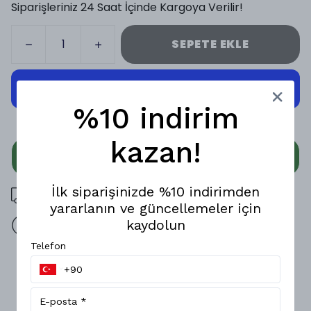
Siparişleriniz 24 Saat İçinde Kargoya Verilir!
SEPETE EKLE
%10 indirim
kazan!
WHATSAPP
İlk siparişinizde %10 indirimden
3000 TL üzeri ücretsiz kargo
yararlanın ve güncellemeler için
kaydolun
14 gün içinde iade değişim
Telefon
Ürün Açıklaması
Madrid Erkek Sneaker Ayakkabı, Mesfeno markasının öne
çıkan tasarımlarından biridir. Kaliteli ithal deriden üretilmiş