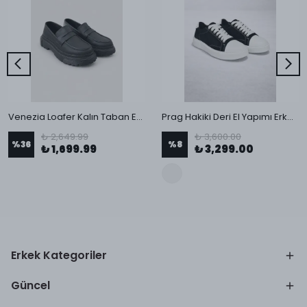
Venezia Loafer Kalın Taban Erkek Ayakkabı
Prag Hakiki Deri El Yapımı Erkek Ayakkabı
₺ 2,649.99
₺ 3,600.00
%
36
%
8
₺ 1,699.99
₺ 3,299.00
Erkek Kategoriler
Güncel