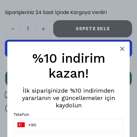
Siparişleriniz 24 Saat İçinde Kargoya Verilir!
SEPETE EKLE
%10 indirim
kazan!
WHATSAPP
İlk siparişinizde %10 indirimden
3000 TL üzeri ücretsiz kargo
yararlanın ve güncellemeler için
kaydolun
14 gün içinde iade değişim
Telefon
Ürün Açıklaması