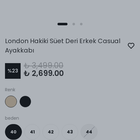
London Hakiki Süet Deri Erkek Casual
Ayakkabı
₺ 3,499.00
%
23
₺ 2,699.00
Renk
beden
40
41
42
43
44