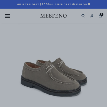
HIZLI TESLIMAT | 3000₺ ÜZERI ÜCRETSIZ KARGO 🚚
0