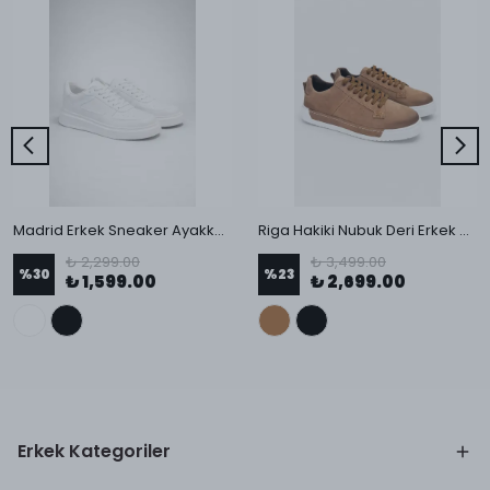
Madrid Erkek Sneaker Ayakkabı
Riga Hakiki Nubuk Deri Erkek Sneaker
₺ 2,299.00
₺ 3,499.00
%
30
%
23
₺ 1,599.00
₺ 2,699.00
Erkek Kategoriler