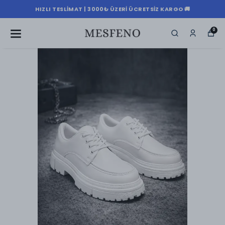
HIZLI TESLIMAT | 3000₺ ÜZERI ÜCRETSIZ KARGO 🚚
0