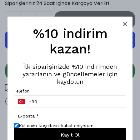
Siparişleriniz 24 Saat İçinde Kargoya Verilir!
SEPETE EKLE
%10 indirim
kazan!
İlk siparişinizde %10 indirimden
WHATSAPP
yararlanın ve güncellemeler için
kaydolun
3000 TL üzeri ücretsiz kargo
Telefon
14 gün içinde iade değişim
Ürün Açıklaması
Kullanım Koşullarını kabul ediyorum
Küba, sokak modasına uygun dinamik tasarımıyla öne
Kayıt Ol
çıkıyor! Hem şıklığı hem de rahatlığı bir arada sunan bu