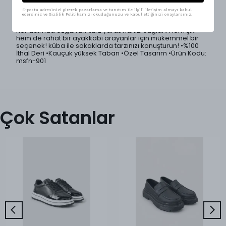
ayakkabı, %100 ithal deri malzeme ile üretilmiştir.; yüksek
kauçuk tabanı, adımlarınızı yumuşak ve konforlu hale
E-posta adresinizi girerek pazarlama ve tanıtım ile ilgili iletişim almayı kabul
getirirken, uzun süreli kullanımda bile rahatlık sağlar.; Sokak
edersiniz ve Gizlilik Politikamızı okuduğunuzu ve kabul ettiğinizi onaylarsınız.
stilinizi tamamlayacak modern ve şık görünümüyle İcon,
her adımda özgün bir tarz yaratmanızı sağlar.; Hem şık
hem de rahat bir ayakkabı arayanlar için mükemmel bir
seçenek! küba ile sokaklarda tarzınızı konuşturun! •%100
İthal Deri •Kauçuk yüksek Taban •Özel Tasarım •Ürün Kodu:
msfn-901
Çok Satanlar