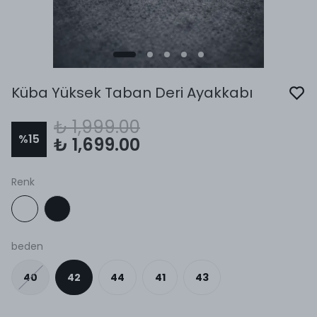
Küba Yüksek Taban Deri Ayakkabı
₺ 1,999.00
%
15
₺ 1,699.00
Renk
beden
40
42
44
41
43