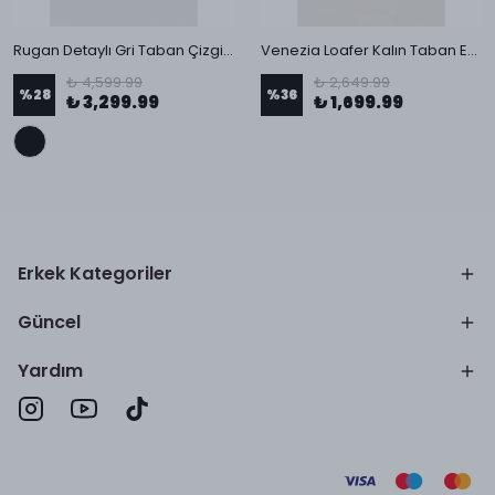
Rugan Detaylı Gri Taban Çizgili Graz Erkek Sneaker
Venezia Loafer Kalın Taban Erkek Ayakkabı
₺ 4,599.99
₺ 2,649.99
%
28
%
36
₺ 3,299.99
₺ 1,699.99
Erkek Kategoriler
Güncel
Yardım