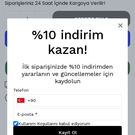
Siparişleriniz 24 Saat İçinde Kargoya Verilir!
SEPETE EKLE
%10 indirim
kazan!
İlk siparişinizde %10 indirimden
WHATSAPP
yararlanın ve güncellemeler için
kaydolun
3000 TL üzeri ücretsiz kargo
Telefon
14 gün içinde iade değişim
Ürün Açıklaması
Kullanım Koşullarını kabul ediyorum
Hafifliği ve yumuşak dokusuyla öne çıkan bu özel tasarım
gömlek, Kendine özgü deseninin benzersiz hissini yaşatır.;
Kayıt Ol