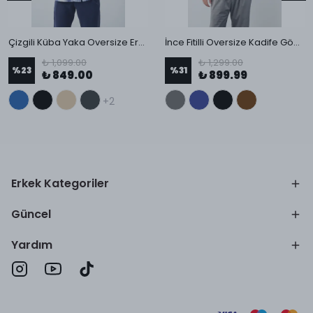
Çizgili Küba Yaka Oversize Erkek Gömlek
İnce Fitilli Oversize Kadife Gömlek
₺ 1,099.00
₺ 1,299.00
%
23
%
31
₺ 849.00
₺ 899.99
+2
Erkek Kategoriler
Güncel
Yardım