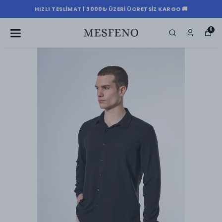
HIZLI TESLIMAT | 3000₺ ÜZERI ÜCRETSIZ KARGO 🚚
0