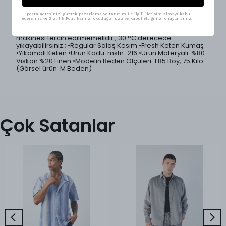
Basic tasarımı, klasik ve modern tarzı harmanlarken, rahat
kesimiyle özgürce hareket etmeni ve premium hissetmeni
sağlar.; 5 farklı renk seçeneği ile geniş kombin imkanı
E-posta adresinizi girerek pazarlama ve tanıtım ile ilgili iletişim almayı kabul
edersiniz ve Gizlilik Politikamızı okuduğunuzu ve kabul ettiğinizi onaylarsınız.
sunar.; •Ürünlerimiz Mesfeno markası tarafından Türkiye'de
özenle üretilmiştir.; •Ürün yıkama talimatları: Kurutma
makinesi tercih edilmemelidir.; 30 °C derecede
yıkayabilirsiniz.; •Regular Salaş Kesim •Fresh Keten Kumaş
•Yıkamalı Keten •Ürün Kodu: msfn-216 •Ürün Materyali: %80
Viskon %20 Linen •Modelin Beden Ölçüleri: 1.85 Boy, 75 Kilo
(Görsel ürün: M Beden)
Çok Satanlar