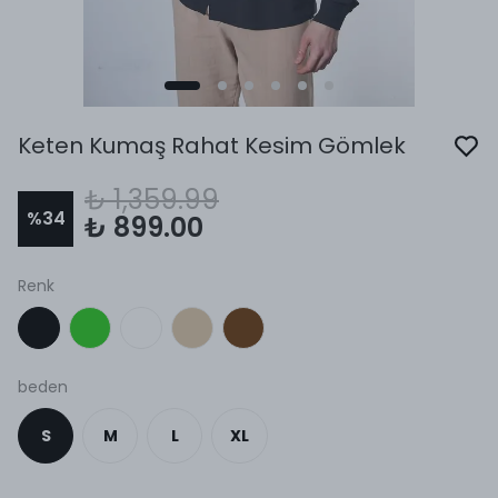
Keten Kumaş Rahat Kesim Gömlek
₺ 1,359.99
%
34
₺ 899.00
Renk
beden
S
M
L
XL