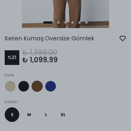
Keten Kumaş Oversize Gömlek
₺ 1,399.00
%
21
₺ 1,099.99
Renk
beden
S
M
L
XL