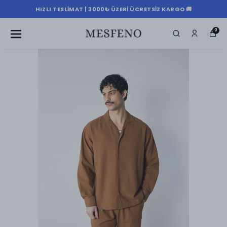
HIZLI TESLIMAT | 3000₺ ÜZERI ÜCRETSIZ KARGO 🚚
0