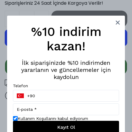
Siparişleriniz 24 Saat İçinde Kargoya Verilir!
SEPETE EKLE
%10 indirim
kazan!
İlk siparişinizde %10 indirimden
WHATSAPP
yararlanın ve güncellemeler için
kaydolun
3000 TL üzeri ücretsiz kargo
Telefon
14 gün içinde iade değişim
Ürün Açıklaması
Kullanım Koşullarını kabul ediyorum
Hafifliği ve yumuşak dokusuyla öne çıkan bu özel tasarım
Kayıt Ol
gömlek, Kendine özgü deseninin benzersiz hissini yaşatır.;