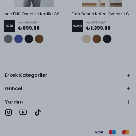
İnce Fitilli Oversize Kadife Gömlek
Etnik Desen Keten Oversize Gömlek
₺ 1,299.00
₺ 1,749.00
%
31
%
20
₺ 899.99
₺ 1,399.99
Erkek Kategoriler
Güncel
Yardım