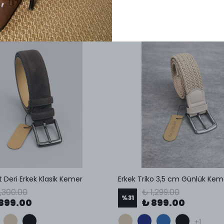
t Deri Erkek Klasik Kemer
Erkek Triko 3,5 cm Günlük Kem
1,300.00
₺ 1,299.00
%
31
899.00
₺ 899.00
+1