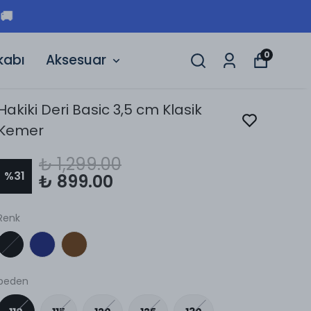
🚚
0
kabı
Aksesuar
Hakiki Deri Basic 3,5 cm Klasik
Kemer
₺ 1,299.00
%
31
₺ 899.00
Renk
beden