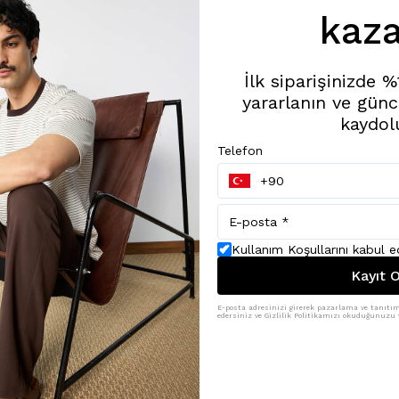
kaza
İlk siparişinizde 
yararlanın ve günc
kaydol
Telefon
Kullanım Koşullarını kabul 
Kayıt O
E-posta adresinizi girerek pazarlama ve tanıtım 
edersiniz ve Gizlilik Politikamızı okuduğunuzu v