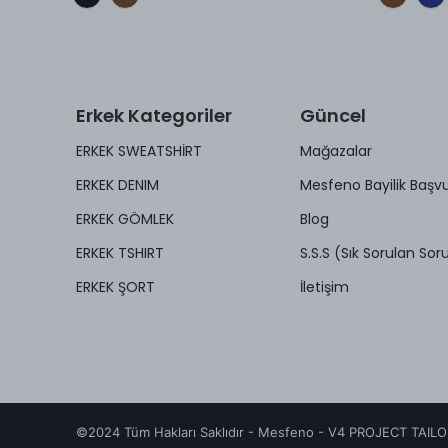
Erkek Kategoriler
Güncel
ERKEK SWEATSHİRT
Mağazalar
ERKEK DENIM
Mesfeno Bayilik Başv
ERKEK GÖMLEK
Blog
ERKEK TSHIRT
S.S.S (Sık Sorulan Soru
ERKEK ŞORT
İletişim
©2024 Tüm Hakları Saklıdır - Mesfeno -
V4 PROJECT TAILO