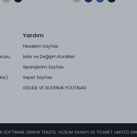
Yardım
Hesabım Sayfası
urusu
İade ve Değişim Kuralları
Siparişlerim Sayfası
lar)
Sepet Sayfası
GİZLİLİK VE GÜVENLİK POLİTİKASI
R SOFTWARE GRAFIK TEKSTIL YAZILIM SANAYI VE TICARET LIMITED SiR