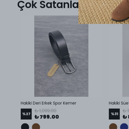
Çok Satanlar
Hakiki Deri Erkek Spor Kemer
Hakiki Süe
₺ 1,099.00
₺ 
%
27
%
31
₺ 799.00
₺ 