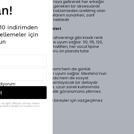
şıklığı ve dayanıklılığı bir araya getirerek her erkeğin
n!
gardırobunda yer alması gereken bir aksesuardır.
Yüksek kaliteli hakiki deri malzemeden üretilmiş olan
bu kemer, uzun ömürlü kullanım sunarken, zarif
tasarımı ile de dikkat çekmektedir.
%10 indirimden
Renk ve Beden Seçenekleri
ellemeler için
Kemer, siyah, lacivert ve kahverengi gibi klasik renk
un
seçenekleri ile farklı stillere uyum sağlar. 110, 115, 120,
125 ve 130 cm beden alternatifleri, her vücut tipine
uygun bir fit sunarak konforu ön planda tutar.
Fonksiyonel ve Estetik
3,5 cm genişliği ile hem resmi hem de günlük
kıyafetlerle mükemmel bir uyum sağlar. Mesfeno’nun
bu kemeri, hem iş hayatında hem de sosyal
ortamlarda şıklığınızı tamamlayacak bir detaydır.
ediyorum
Dayanıklı yapısı sayesinde, uzun süreli kullanımda
bile formunu korur ve estetik görünümünü yitirmez.
l
Bu klasik kemer, stil sahibi bireyler için vazgeçilmez
ile ilgili iletişim almayı kabul
bir aksesuardır.
e kabul ettiğinizi onaylarsınız.