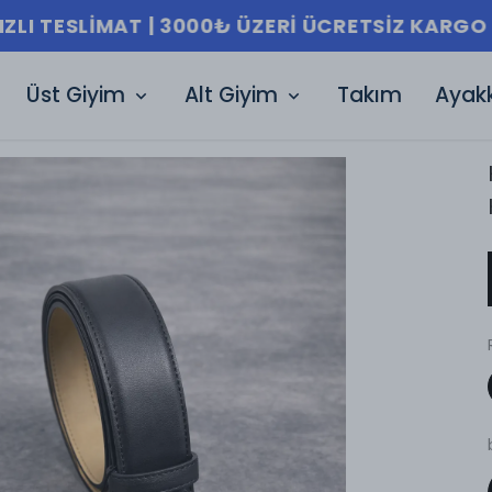
IZLI TESLIMAT | 3000₺ ÜZERI ÜCRETSIZ KARGO 
Üst Giyim
Alt Giyim
Takım
Ayak