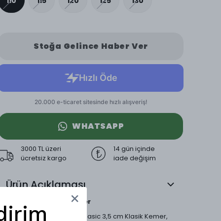
110
115
120
125
130
Stoğa Gelince Haber Ver
WHATSAPP
3000 TL üzeri
14 gün içinde
ücretsiz kargo
iade değişim
Ürün Açıklaması
Hakiki Deri Klasik Kemer
dirim
Mesfeno’nun Hakiki Deri Basic 3,5 cm Klasik Kemer,