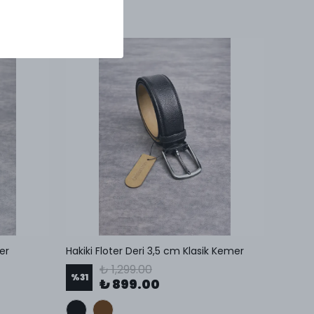
er
Hakiki Floter Deri 3,5 cm Klasik Kemer
₺ 1,299.00
%
31
₺ 899.00