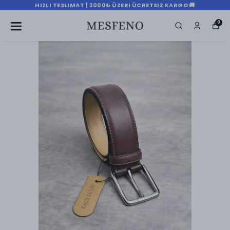
HIZLI TESLIMAT | 3000₺ ÜZERI ÜCRETSIZ KARGO 🚚
0