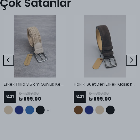
Çok Satanlar
Erkek Triko 3,5 cm Günlük Kemer
Hakiki Süet Deri Erkek Klasik Kemer
₺ 1,299.00
₺ 1,300.00
%
31
%
31
₺ 899.00
₺ 899.00
+1