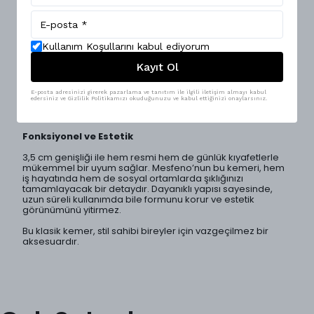
gardırobunda yer alması gereken bir aksesuardır. Yüksek
kaliteli hakiki deri malzemeden üretilmiş olan bu kemer,
uzun ömürlü kullanım sunarken, zarif tasarımı ile de dikkat
çekmektedir.
Kullanım Koşullarını kabul ediyorum
Renk ve Beden Seçenekleri
Kayıt Ol
Kemer, siyah, lacivert ve kahverengi gibi klasik renk
seçenekleri ile farklı stillere uyum sağlar. 110, 115, 120, 125 ve
E-posta adresinizi girerek pazarlama ve tanıtım ile ilgili iletişim almayı kabul
edersiniz ve Gizlilik Politikamızı okuduğunuzu ve kabul ettiğinizi onaylarsınız.
130 cm beden alternatifleri, her vücut tipine uygun bir fit
sunarak konforu ön planda tutar.
Fonksiyonel ve Estetik
3,5 cm genişliği ile hem resmi hem de günlük kıyafetlerle
mükemmel bir uyum sağlar. Mesfeno’nun bu kemeri, hem
iş hayatında hem de sosyal ortamlarda şıklığınızı
tamamlayacak bir detaydır. Dayanıklı yapısı sayesinde,
uzun süreli kullanımda bile formunu korur ve estetik
görünümünü yitirmez.
Bu klasik kemer, stil sahibi bireyler için vazgeçilmez bir
aksesuardır.