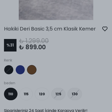
Hakiki Deri Basic 3,5 cm Klasik Kemer
₺ 1,299.00
%
31
₺ 899.00
Renk
beden
110
115
120
125
130
Siparişleriniz 24 Saat İçinde Kargoya Verilir!