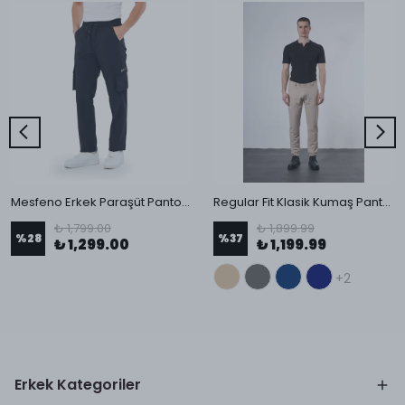
Mesfeno Erkek Paraşüt Pantolon
Regular Fit Klasik Kumaş Pantolon
₺ 1,799.00
₺ 1,899.99
%
28
%
37
₺ 1,299.00
₺ 1,199.99
+2
Erkek Kategoriler