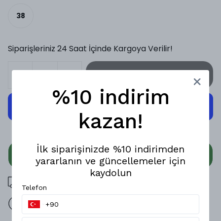
38
Siparişleriniz 24 Saat İçinde Kargoya Verilir!
SEPETE EKLE
%10 indirim
kazan!
İlk siparişinizde %10 indirimden
WHATSAPP
yararlanın ve güncellemeler için
kaydolun
3000 TL üzeri ücretsiz kargo
Telefon
14 gün içinde iade değişim