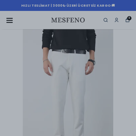
HIZLI TESLIMAT | 3000₺ ÜZERI ÜCRETSIZ KARGO 🚚
0