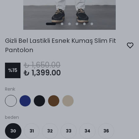
Gizli Bel Lastikli Esnek Kumaş Slim Fit
Pantolon
₺ 1,650.00
%
15
₺ 1,399.00
Renk
beden
30
31
32
33
34
36