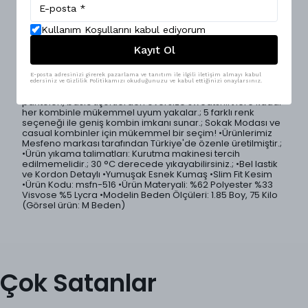
Ürün Açıklaması
Kullanım Koşullarını kabul ediyorum
Konforu ön planda tutan regular kesim beli lastikli erkek
Kayıt Ol
pantolon, sade ve modern tasarımıyla günlük giyimin
vazgeçilmez parçalarından biri.; Yumuşak dokulu ve esnek
kumaşı sayesinde rahat hareket etmenizi sağlar.; Lastikli
E-posta adresinizi girerek pazarlama ve tanıtım ile ilgili iletişim almayı kabul
beli vücuda uyum sağlayarak ekstra konfor sunar.; Hem
edersiniz ve Gizlilik Politikamızı okuduğunuzu ve kabul ettiğinizi onaylarsınız.
casual hem de şehir stiline kolayca uyum sağlayan bu
pantolon, basic tişörtlerden oversize sweatshirt’lere kadar
her kombinle mükemmel uyum yakalar.; 5 farklı renk
seçeneği ile geniş kombin imkanı sunar.; Sokak Modası ve
casual kombinler için mükemmel bir seçim! •Ürünlerimiz
Mesfeno markası tarafından Türkiye'de özenle üretilmiştir.;
•Ürün yıkama talimatları: Kurutma makinesi tercih
edilmemelidir.; 30 °C derecede yıkayabilirsiniz.; •Bel lastik
ve Kordon Detaylı •Yumuşak Esnek Kumaş •Slim Fit Kesim
•Ürün Kodu: msfn-516 •Ürün Materyali: %62 Polyester %33
Visvose %5 Lycra •Modelin Beden Ölçüleri: 1.85 Boy, 75 Kilo
(Görsel ürün: M Beden)
Çok Satanlar