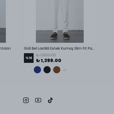
ntolon
Gizli Bel Lastikli Esnek Kumaş Slim Fit Pantolon
Pamuk 
₺ 1,650.00
%
15
%
21
₺ 1,399.00
+1