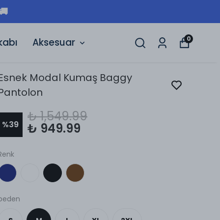
🚚
0
kabı
Aksesuar
Esnek Modal Kumaş Baggy
Pantolon
₺ 1,549.99
%
39
₺ 949.99
Renk
beden