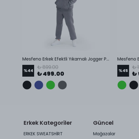
on
Mesfeno Erkek Efektli Yıkamalı Jogger Pantolon
₺ 899.00
₺ 
%
44
%
45
₺ 499.00
₺ 
Erkek Kategoriler
Güncel
ERKEK SWEATSHİRT
Mağazalar