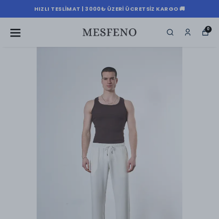
HIZLI TESLIMAT | 3000₺ ÜZERI ÜCRETSIZ KARGO 🚚
0