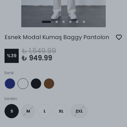
Esnek Modal Kumaş Baggy Pantolon
₺ 1,549.99
%
39
₺ 949.99
Renk
beden
S
M
L
XL
2XL