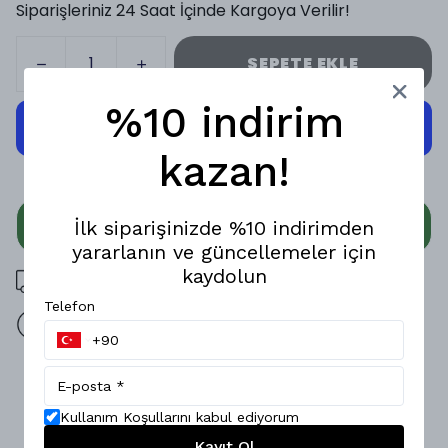
Siparişleriniz 24 Saat İçinde Kargoya Verilir!
SEPETE EKLE
%10 indirim
kazan!
WHATSAPP
İlk siparişinizde %10 indirimden
yararlanın ve güncellemeler için
kaydolun
3000 TL üzeri ücretsiz kargo
Telefon
14 gün içinde iade değişim
Ürün Açıklaması
Oversize rahatlığını hissedin! Esnek modal kumaşı, nefes
Kullanım Koşullarını kabul ediyorum
alabilir yapısıyla premium bir hissiyat ve gün boyu konfor
Kayıt Ol