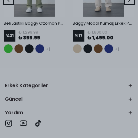
Beli Lastikli Baggy Ottoman Pantolon
Baggy Modal Kumaş Erkek Pantolon
₺ 1,299.99
₺ 1,800.00
%
31
%
17
₺ 899.99
₺ 1,499.00
+1
+1
Erkek Kategoriler
Güncel
Yardım