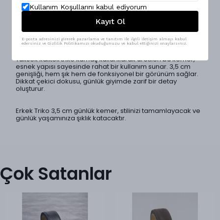
Erkek Triko 3,5 cm günlük kemer, şıklığı ve konforu bir arada
sunan modern bir aksesuardır. Mesfeno markası
Kullanım Koşullarını kabul ediyorum
tarafından tasarlanan bu kemer, günlük kullanım için ideal
Kayıt Ol
bir seçenektir. Farklı renk seçenekleri ile her tarza uyum
sağlar ve kombinlerinizi tamamlar.
E-posta adresinizi girerek pazarlama ve tanıtım ile ilgili iletişim almayı kabul
edersiniz ve Gizlilik Politikamızı okuduğunuzu ve kabul ettiğinizi onaylarsınız.
Malzeme ve Tasarım
Yüksek kaliteli triko kumaş kullanılarak üretilen bu kemer,
esnek yapısı sayesinde rahat bir kullanım sunar. 3,5 cm
genişliği, hem şık hem de fonksiyonel bir görünüm sağlar.
Dikkat çekici dokusu, günlük giyimde zarif bir detay
oluşturur.
Erkek Triko 3,5 cm günlük kemer, stilinizi tamamlayacak ve
günlük yaşamınıza şıklık katacaktır.
Çok Satanlar