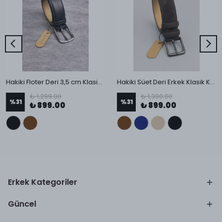
Hakiki Floter Deri 3,5 cm Klasik Kemer
Hakiki Süet Deri Erkek Klasik Kemer
₺ 1,299.00
₺ 1,300.00
%
31
%
31
₺ 899.00
₺ 899.00
Erkek Kategoriler
Güncel