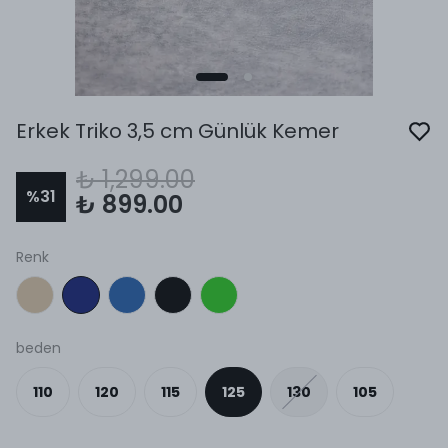
Erkek Triko 3,5 cm Günlük Kemer
₺ 1,299.00
%
31
₺ 899.00
Renk
beden
110
120
115
125
130
105