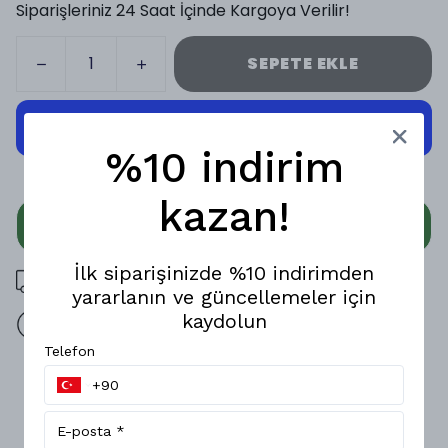
Siparişleriniz 24 Saat İçinde Kargoya Verilir!
SEPETE EKLE
%10 indirim
kazan!
WHATSAPP
İlk siparişinizde %10 indirimden
3000 TL üzeri ücretsiz kargo
yararlanın ve güncellemeler için
kaydolun
14 gün içinde iade değişim
Telefon
Ürün Açıklaması
Erkek Triko 3,5 cm Günlük Kemer