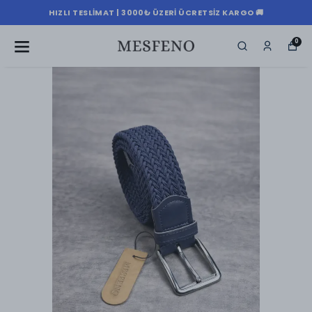
HIZLI TESLIMAT | 3000₺ ÜZERI ÜCRETSIZ KARGO 🚚
0