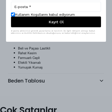
Mesfeno Erkek Beli ve Paçası Lastikli, Efektli Yıkamalı Jogger
Pantolon, çok yönlü kullanım, beli ve paçası lastikli, efektli
yıkaması ve rahat kesim ile günlük yaşantınızda kombinlerinize
Kullanım Koşullarını kabul ediyorum
yeni bir tarz oluşturabilirsiniz. Ürünlerimiz Mesfeno markası
tarafından Türkiye'de özenle üretilmiştir. Ürün yıkama talimatları:
Kayıt Ol
Kurutma makinesi tercih edilmemelidir. 30 °C derecede
yıkayabilirsiniz.
E-posta adresinizi girerek pazarlama ve tanıtım ile ilgili iletişim almayı kabul
edersiniz ve Gizlilik Politikamızı okuduğunuzu ve kabul ettiğinizi onaylarsınız.
Ürün Materyali: %70 Pamuk, %30 Polyster
Beli ve Paçası Lastikli
Rahat Kesim
Fermuarlı Cepli
Efektli Yıkamalı
Yumuşak Kumaş
Beden Tablosu
Çok Satanlar