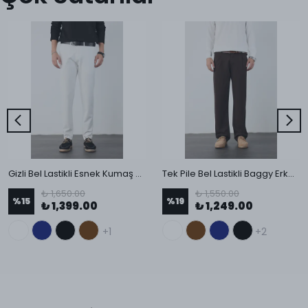
Gizli Bel Lastikli Esnek Kumaş Slim Fit Pantolon
Tek Pile Bel Lastikli Baggy Erkek Kumaş Pantolon
₺ 1,650.00
₺ 1,550.00
%
15
%
19
₺ 1,399.00
₺ 1,249.00
+1
+2