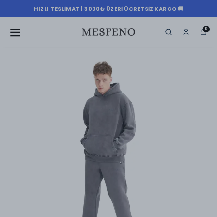
HIZLI TESLIMAT | 3000₺ ÜZERI ÜCRETSIZ KARGO 🚚
0