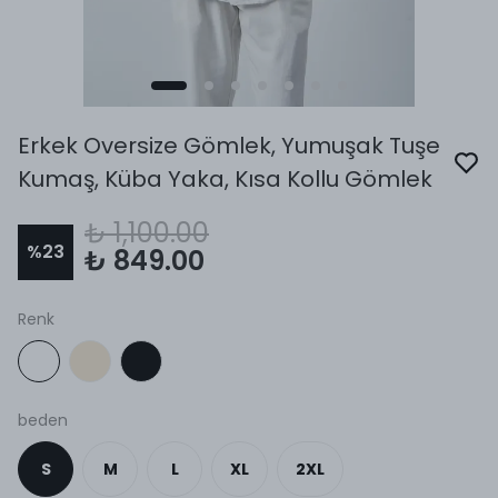
Erkek Oversize Gömlek, Yumuşak Tuşe
Kumaş, Küba Yaka, Kısa Kollu Gömlek
₺ 1,100.00
%
23
₺ 849.00
Renk
beden
S
M
L
XL
2XL