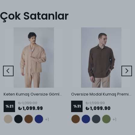
Çok Satanlar
Keten Kumaş Oversize Gömlek
Oversize Modal Kumaş Premium Erkek Gömlek
₺ 1,399.00
₺ 1,599.99
%
21
%
31
₺ 1,099.99
₺ 1,099.90
+1
+1