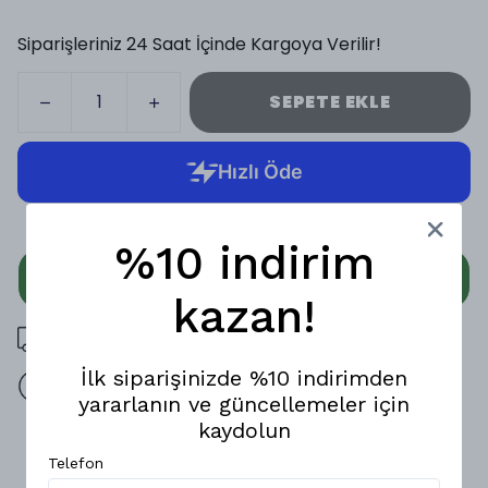
Siparişleriniz 24 Saat İçinde Kargoya Verilir!
SEPETE EKLE
%10 indirim
WHATSAPP
kazan!
3000 TL üzeri ücretsiz kargo
İlk siparişinizde %10 indirimden
14 gün içinde iade değişim
yararlanın ve güncellemeler için
kaydolun
Ürün Açıklaması
Telefon