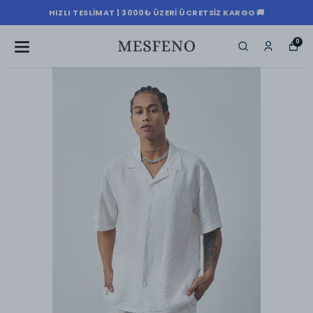
HIZLI TESLIMAT | 3000₺ ÜZERI ÜCRETSIZ KARGO 🚚
0