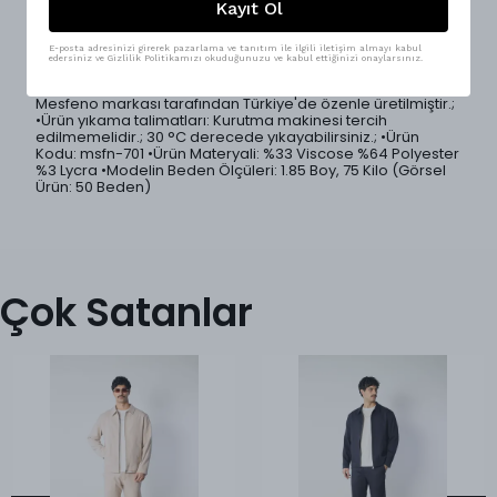
oluşturur.; Düğme detaylı üst tasarımı ve sade
Kayıt Ol
görünümüyle zamansız bir duruş kazandırırken, kaliteli
kumaş yapısı gün boyu konfor sağlar.; • İki parçalı takım set
• Rahat ve modern kesim • Konforlu pantolon tasarımı •
E-posta adresinizi girerek pazarlama ve tanıtım ile ilgili iletişim almayı kabul
edersiniz ve Gizlilik Politikamızı okuduğunuzu ve kabul ettiğinizi onaylarsınız.
Yumuşak ve kaliteli kumaş yapısı • Günlük ve smart casual
kombinlere uygun • Modern ve zamansız stil •Ürünlerimiz
Mesfeno markası tarafından Türkiye'de özenle üretilmiştir.;
•Ürün yıkama talimatları: Kurutma makinesi tercih
edilmemelidir.; 30 °C derecede yıkayabilirsiniz.; •Ürün
Kodu: msfn-701 •Ürün Materyali: %33 Viscose %64 Polyester
%3 Lycra •Modelin Beden Ölçüleri: 1.85 Boy, 75 Kilo (Görsel
Ürün: 50 Beden)
Çok Satanlar