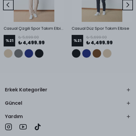
Casual Çizgili Spor Takım Elbise
Casual Düz Spor Takım Elbise
₺ 5,699.00
₺ 5,699.00
%
21
%
21
₺ 4,499.99
₺ 4,499.99
Erkek Kategoriler
Güncel
Yardım