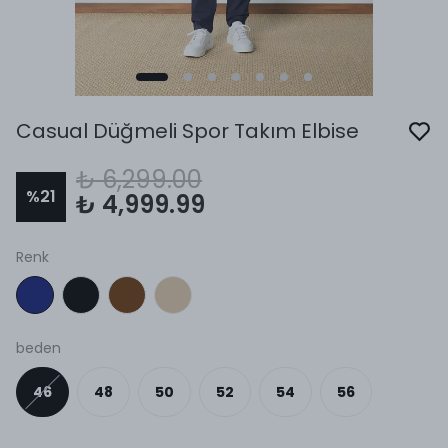
Casual Düğmeli Spor Takım Elbise
₺ 6,299.00
%
21
₺ 4,999.99
Renk
beden
46
48
50
52
54
56