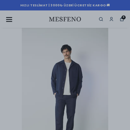
HIZLI TESLIMAT | 3000₺ ÜZERI ÜCRETSIZ KARGO 🚚
0