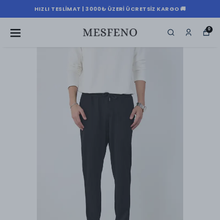
HIZLI TESLIMAT | 3000₺ ÜZERI ÜCRETSIZ KARGO 🚚
0