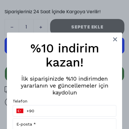
Siparişleriniz 24 Saat İçinde Kargoya Verilir!
SEPETE EKLE
%10 indirim
kazan!
WHATSAPP
İlk siparişinizde %10 indirimden
yararlanın ve güncellemeler için
3000 TL üzeri ücretsiz kargo
kaydolun
Telefon
14 gün içinde iade değişim
Ürün Açıklaması