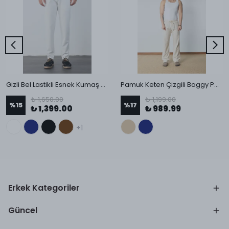
Gizli Bel Lastikli Esnek Kumaş Slim Fit Pantolon
Pamuk Keten Çizgili Baggy Pantolon
₺ 1,650.00
₺ 1,199.00
%
15
%
17
₺ 1,399.00
₺ 989.99
+1
Erkek Kategoriler
Güncel