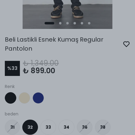
Beli Lastikli Esnek Kumaş Regular
Pantolon
₺ 1,349.00
%
33
₺ 899.00
Renk
beden
31
32
33
34
36
38