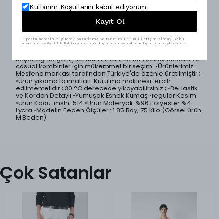
Konforu ön planda tutan regular kesim beli lastikli erkek
pantolon, sade ve modern tasarımıyla günlük giyimin
Kullanım Koşullarını kabul ediyorum
vazgeçilmez parçalarından biri.; Yumuşak dokulu ve esnek
Kayıt Ol
kumaşı sayesinde rahat hareket etmenizi sağlar.; Lastikli
beli vücuda uyum sağlayarak ekstra konfor sunar.; Hem
casual hem de şehir stiline kolayca uyum sağlayan bu
E-posta adresinizi girerek pazarlama ve tanıtım ile ilgili iletişim almayı kabul
pantolon, basic tişörtlerden oversize sweatshirt’lere kadar
edersiniz ve Gizlilik Politikamızı okuduğunuzu ve kabul ettiğinizi onaylarsınız.
her kombinle mükemmel uyum yakalar.; 3 farklı renk
seçeneği ile geniş kombin imkanı sunar.; Sokak Modası ve
casual kombinler için mükemmel bir seçim! •Ürünlerimiz
Mesfeno markası tarafından Türkiye'de özenle üretilmiştir.;
•Ürün yıkama talimatları: Kurutma makinesi tercih
edilmemelidir.; 30 °C derecede yıkayabilirsiniz.; •Bel lastik
ve Kordon Detaylı •Yumuşak Esnek Kumaş •regular Kesim
•Ürün Kodu: msfn-514 •Ürün Materyali: %96 Polyester %4
Lycra •Modelin Beden Ölçüleri: 1.85 Boy, 75 Kilo (Görsel ürün:
M Beden)
Çok Satanlar