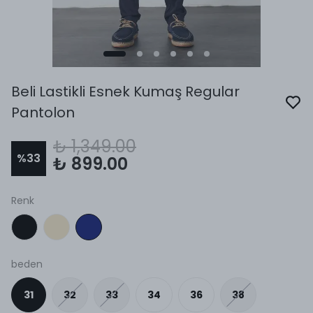
Beli Lastikli Esnek Kumaş Regular
Pantolon
₺ 1,349.00
%
33
₺ 899.00
Renk
beden
31
32
33
34
36
38