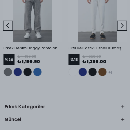
Erkek Denim Baggy Pantolon
Gizli Bel Lastikli Esnek Kumaş Slim Fit Pantolon
₺ 1,499.00
₺ 1,650.00
%
20
%
15
₺ 1,199.90
₺ 1,399.00
+1
Erkek Kategoriler
Güncel