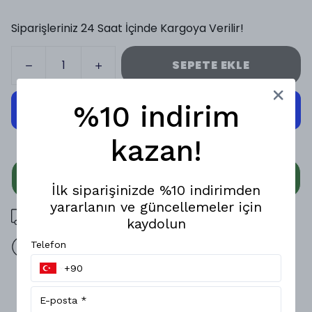
Siparişleriniz 24 Saat İçinde Kargoya Verilir!
SEPETE EKLE
%10 indirim
kazan!
WHATSAPP
İlk siparişinizde %10 indirimden
yararlanın ve güncellemeler için
3000 TL üzeri ücretsiz kargo
kaydolun
Telefon
14 gün içinde iade değişim
Ürün Açıklaması