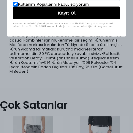
Konforu ön planda tutan regular kesim beli lastikli erkek
pantolon, sade ve modern tasarımıyla günlük giyimin
Kullanım Koşullarını kabul ediyorum
vazgeçilmez parçalarından biri.; Yumuşak dokulu ve esnek
Kayıt Ol
kumaşı sayesinde rahat hareket etmenizi sağlar.; Lastikli
beli vücuda uyum sağlayarak ekstra konfor sunar.; Hem
casual hem de şehir stiline kolayca uyum sağlayan bu
E-posta adresinizi girerek pazarlama ve tanıtım ile ilgili iletişim almayı kabul
pantolon, basic tişörtlerden oversize sweatshirt’lere kadar
edersiniz ve Gizlilik Politikamızı okuduğunuzu ve kabul ettiğinizi onaylarsınız.
her kombinle mükemmel uyum yakalar.; 3 farklı renk
seçeneği ile geniş kombin imkanı sunar.; Sokak Modası ve
casual kombinler için mükemmel bir seçim! •Ürünlerimiz
Mesfeno markası tarafından Türkiye'de özenle üretilmiştir.;
•Ürün yıkama talimatları: Kurutma makinesi tercih
edilmemelidir.; 30 °C derecede yıkayabilirsiniz.; •Bel lastik
ve Kordon Detaylı •Yumuşak Esnek Kumaş •regular Kesim
•Ürün Kodu: msfn-514 •Ürün Materyali: %96 Polyester %4
Lycra •Modelin Beden Ölçüleri: 1.85 Boy, 75 Kilo (Görsel ürün:
M Beden)
Çok Satanlar