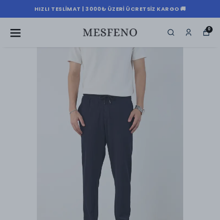
HIZLI TESLIMAT | 3000₺ ÜZERI ÜCRETSIZ KARGO 🚚
0