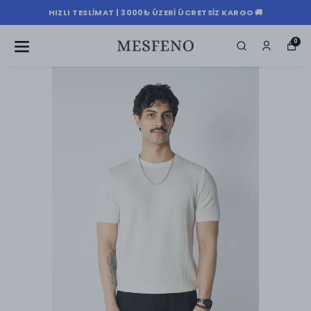
HIZLI TESLIMAT | 3000₺ ÜZERI ÜCRETSIZ KARGO 🚚
0