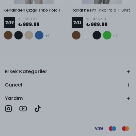
Kendinden Çizgili Triko Polo T-Shirt
Rahat Kesim Triko Polo T-Shirt
₺ 1,599.99
₺ 1,459.99
%
38
%
32
₺ 989.98
₺ 989.99
+1
+2
Erkek Kategoriler
Güncel
Yardım