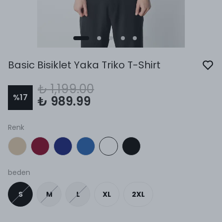
Basic Bisiklet Yaka Triko T-Shirt
₺ 1,199.00
%
17
₺ 989.99
Renk
beden
S
M
L
XL
2XL